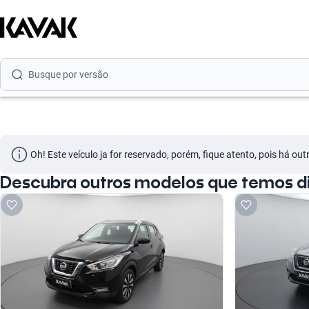
Busque por marca
Busque por modelo
Busque por versão
Busque por ano
Busque por marca
Oh! Este veículo ja for reservado, porém, fique atento, pois há ou
Busque por modelo
Descubra outros modelos que temos dis
Busque por versão
Busque por ano