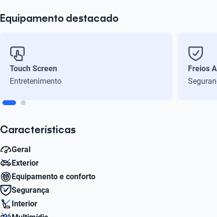
Equipamento destacado
Touch Screen
Freios 
Entretenimento
Seguran
Características
Geral
Exterior
Peso bruto (kg)
Equipamento e conforto
1457
Número de Aro
Segurança
15
Sistema de ar-condicionado
Interior
Litros
Sim
Airbags Dianteiros
1.4