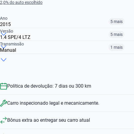
2,0% do auto escolhido
Ano
5 mais
2015
Versão
5 mais
1.4 SPE/4 LTZ
2014
2015
2016
Transmissão
1 mais
Manual
1.0 SPE/4 ECO JOY
1.4 SPE/4 LT
1.0 SPE/4 LT
R$ 46.899
R$ 47.699
R$ 47.699
Manual
Automático
R$ 43.499
R$ 46.899
R$ 42.599
R$ 43.499
R$ 47.699
Política de devolução: 7 dias ou 300 km
Carro inspecionado legal e mecanicamente.
Bônus extra ao entregar seu carro atual