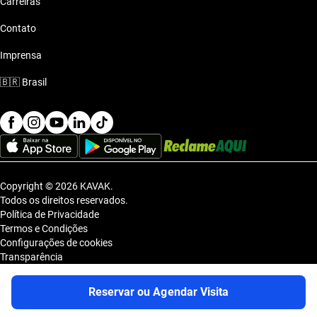
Carreiras
Contato
Imprensa
🇧🇷
Brasil
Copyright © 2026 KAVAK.
Todos os direitos reservados.
Política de Privacidade
Termos e Condições
Configurações de cookies
Transparência
Sitemap
KAVAK TECNOLOGIA E COMERCIO DE VEICULOS LTDA., inscrita no
Reservar ou Agendar Visita
CNPJ sob o nº 36.740.390/0001-83, com sede na Estrada dos Alpes, nº
855, Galpão A, Módulo 1, Jardim Belval, Barueri/SP, CEP 06.423-080