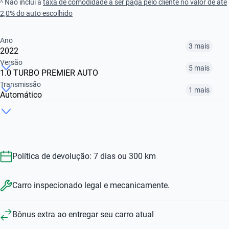
ᴬ Não inclui a
taxa de comodidade a ser paga pelo cliente no valor de até
2,0% do auto escolhido
Ano
3 mais
2022
Versão
5 mais
1.0 TURBO PREMIER AUTO
2020
2021
2022
Transmissão
1 mais
Automático
1.0 TURBO LTZ AUTO
1.0 TURBO LT AUTO
1.0 TURBO AUTO
R$ 66.699
R$ 70.299
R$ 70.599
Automático
Manual
R$ 70.299
R$ 77.099
R$ 66.699
R$ 70.299
R$ 70.599
Política de devolução: 7 dias ou 300 km
Carro inspecionado legal e mecanicamente.
Bônus extra ao entregar seu carro atual