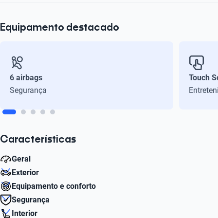
Equipamento destacado
6 airbags
Touch S
Segurança
Entrete
Características
Geral
Exterior
Peso bruto (kg)
Equipamento e conforto
1487
Número de Aro
Segurança
16
Sistema de ar-condicionado
Interior
Cilindros
Sim