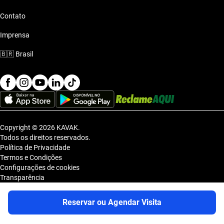
Contato
Imprensa
🇧🇷
Brasil
Copyright © 2026 KAVAK.
Todos os direitos reservados.
Política de Privacidade
Termos e Condições
Configurações de cookies
Transparência
Sitemap
KAVAK TECNOLOGIA E COMERCIO DE VEICULOS LTDA., inscrita no
Reservar ou Agendar Visita
CNPJ sob o nº 36.740.390/0001-83, com sede na Estrada dos Alpes, nº
855, Galpão A, Módulo 1, Jardim Belval, Barueri/SP, CEP 06.423-080