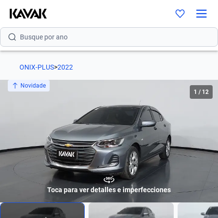
Busque por versão
Busque por ano
ONIX-PLUS
>
2022
Novidade
1
/
12
Toca para ver detalles e imperfecciones