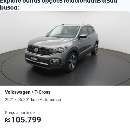
Explore outras opções relacionadas à sua
Busque por ano
busca:
Volkswagen • T-Cross
2021 • 55.201 km • Automático
Preço a partir de
105.799
R$