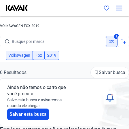
VOLKSWAGEN FOX 2019
3
Busque por marca
Busque por modelo
Volkswagen
Fox
2019
Busque por versão
Salvar busca
0 Resultados
Busque por ano
Ainda não temos o carro que
Busque por marca
você procura
Salve esta busca e avisaremos
Busque por modelo
quando ele chegar
Salvar esta busca
Busque por versão