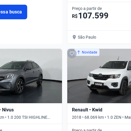
AUTO • Automático
Preço a partir de
essa busca
107.599
R$
São Paulo
Novidade
 Nivus
Renault • Kwid
km • 1.0 200 TSI HIGHLINE
2018 • 68.069 km • 1.0 ZEN • Ma
tico
de
Preço a partir de