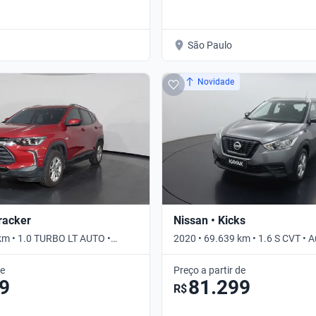
São Paulo
Novidade
Tracker
Nissan • Kicks
km • 1.0 TURBO LT AUTO •
2020 • 69.639 km • 1.6 S CVT • 
de
Preço a partir de
9
81.299
R$