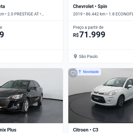
eta
Chevrolet • Spin
km • 2.0 PRESTIGE AT •
2019 • 86.442 km • 1.8 ECONO
AUTO • Automático
de
Preço a partir de
9
71.999
R$
São Paulo
Novidade
nix Plus
Citroen • C3