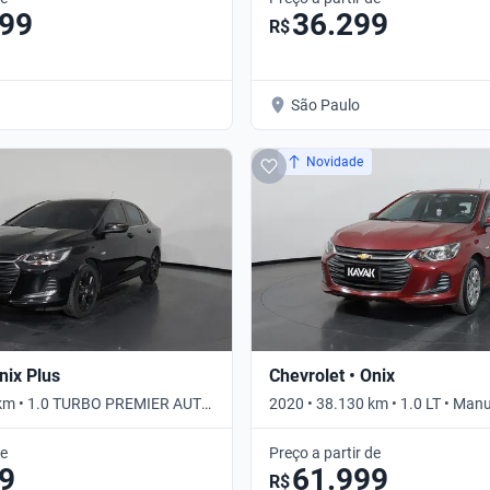
099
36.299
R$
São Paulo
Novidade
nix Plus
Chevrolet • Onix
 km • 1.0 TURBO PREMIER AUTO
2020 • 38.130 km • 1.0 LT • Man
de
Preço a partir de
9
61.999
R$