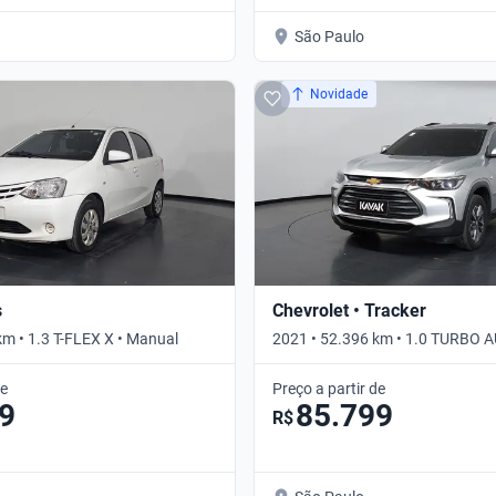
São Paulo
Novidade
s
Chevrolet • Tracker
km • 1.3 T-FLEX X • Manual
2021 • 52.396 km • 1.0 TURBO A
Automático
de
Preço a partir de
9
85.799
R$