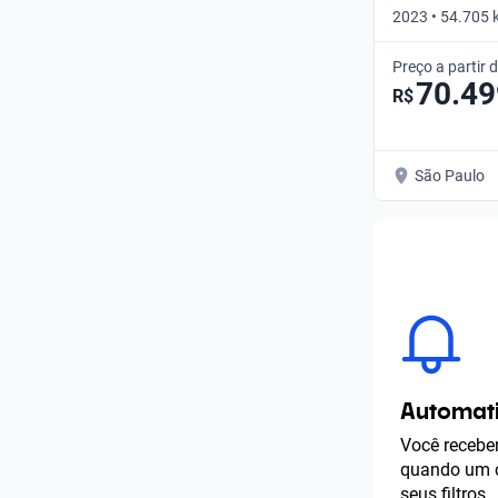
2023 • 54.705 
Automático
Preço a partir 
70.49
R$
São Paulo
Automati
Você receber
quando um c
seus filtros