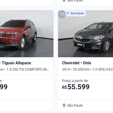
São Paulo
Novidade
 Tiguan Allspace
Chevrolet • Onix
 km • 1.4 250 TSI COMFORTLINE
2019 • 55.000 km • 1.0 SPE/4 E
de
Preço a partir de
799
55.599
R$
São Paulo