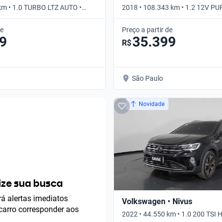
km • 1.0 TURBO LTZ AUTO •
2018 • 108.343 km • 1.2 12V P
ORIGINE • Manual
de
Preço a partir de
9
35.399
R$
São Paulo
Novidade
ze sua busca
á alertas imediatos
Volkswagen • Nivus
arro corresponder aos
2022 • 44.550 km • 1.0 200 TSI