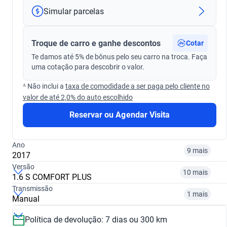
Simular parcelas
Troque de carro e ganhe descontos
Cotar
Te damos até 5% de bônus pelo seu carro na troca. Faça
uma cotação para descobrir o valor.
ᴬ Não inclui a
taxa de comodidade a ser paga pelo cliente no
valor de até 2,0% do auto escolhido
Reservar ou Agendar Visita
Ano
9 mais
2017
Versão
10 mais
1.6 S COMFORT PLUS
Transmissão
2014
2015
1 mais
Manual
1.0 S COMFORT
1.0 S T-GDI DIAMOND AT
R$ 45.999
R$ 46.399
Política de devolução: 7 dias ou 300 km