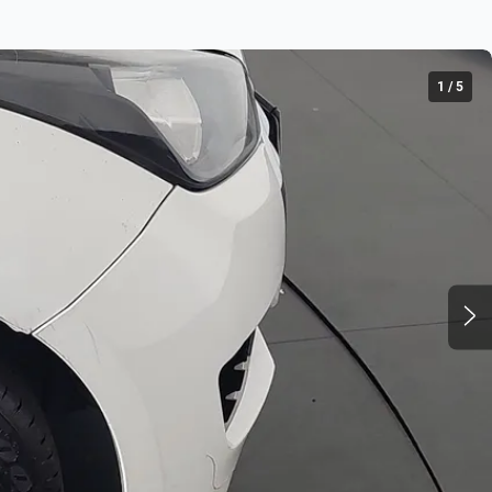
1
/
5