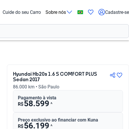
Cuide do seu Carro
Sobre nós
Cadastre-se
Hyundai Hb20s 1.6 S COMFORT PLUS
Sedan 2017
86.000 km • São Paulo
Pagamento à vista
58.599
ᴬ
R$
Preço exclusivo ao financiar com Kuna
56.199
ᴬ
R$