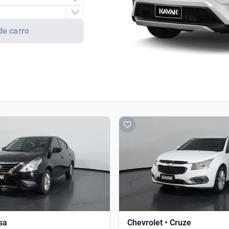
de carro
sa
Chevrolet • Cruze