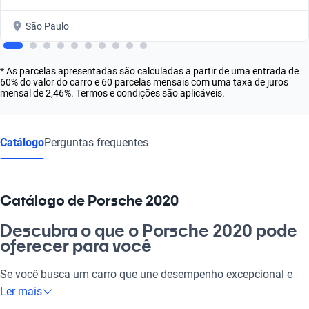
São Paulo
* As parcelas apresentadas são calculadas a partir de uma entrada de
60% do valor do carro e 60 parcelas mensais com uma taxa de juros
mensal de 2,46%. Termos e condições são aplicáveis.
Catálogo
Perguntas frequentes
Catálogo de Porsche 2020
Descubra o que o Porsche 2020 pode
oferecer para você
Se você busca um carro que une desempenho excepcional e
conforto inigualável, o Porsche 2020 é a escolha perfeita. Com
Ler mais
um design que encanta e uma engenharia que impressiona,