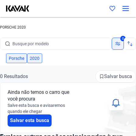
PORSCHE 2020
Busque por marca
2
Busque por modelo
Busque por versão
Porsche
2020
Busque por ano
Salvar busca
0 Resultados
Busque por marca
Ainda não temos o carro que
Busque por modelo
você procura
Salve esta busca e avisaremos
Busque por versão
quando ele chegar
Salvar esta busca
Busque por ano