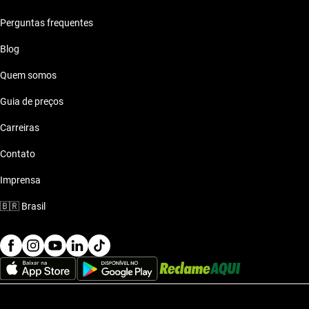
Porsche 2020 ate 50 mil reais
Perguntas frequentes
Porsche 2020 ate 60 mil reais
Blog
Quem somos
Porsche 2020 ate 70 mil reais
Guia de preços
Porsche 2020 ate 80 mil reais
Carreiras
Contato
Imprensa
🇧🇷
Brasil