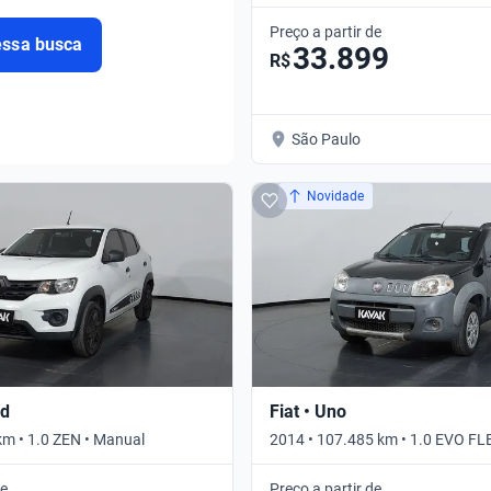
ORIGINE • Manual
Preço a partir de
essa busca
33.899
R$
São Paulo
Novidade
id
Fiat • Uno
km • 1.0 ZEN • Manual
2014 • 107.485 km • 1.0 EVO FL
Manual
de
Preço a partir de