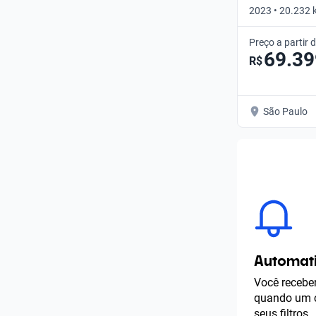
2023 • 20.232
Preço a partir 
69.39
R$
São Paulo
Automati
Você receber
quando um c
seus filtros