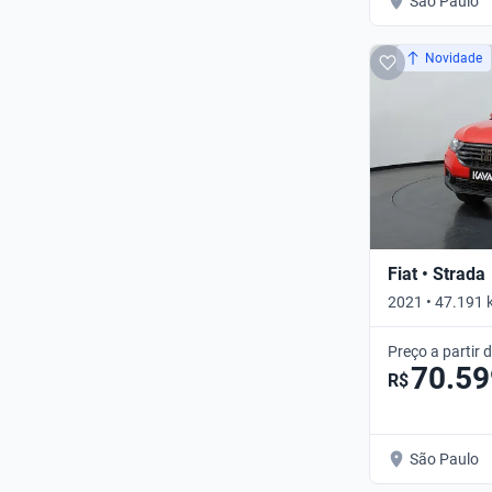
São Paulo
Novidade
Fiat • Strada
2021 • 47.191 
FREEDOM • Ma
Preço a partir 
70.59
R$
São Paulo