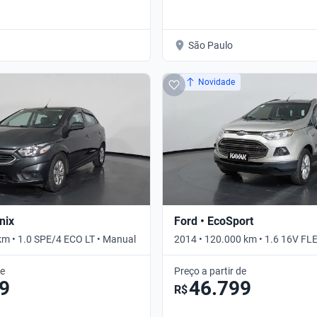
São Paulo
Novidade
nix
Ford • EcoSport
km • 1.0 SPE/4 ECO LT • Manual
2014 • 120.000 km • 1.6 16V F
PLUS • Manual
de
Preço a partir de
9
46.799
R$