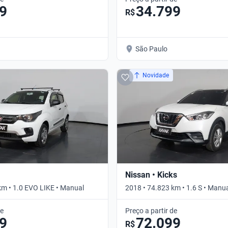
9
34.799
R$
São Paulo
Novidade
Nissan • Kicks
km • 1.0 EVO LIKE • Manual
2018 • 74.823 km • 1.6 S • Manu
de
Preço a partir de
9
72.099
R$