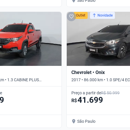
São Paulo
Outlet
Novidade
Chevrolet • Onix
km • 1.3 CABINE PLUS
2017 • 86.000 km • 1.0 SPE/4 E
nual
de
Preço a partir de
R$ 50.999
9
41.699
R$
São Paulo