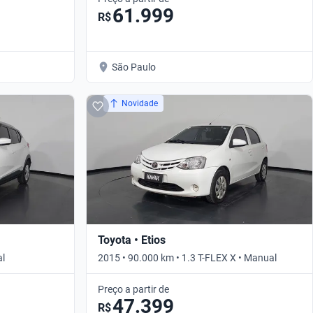
61.999
R$
São Paulo
Novidade
Toyota • Etios
al
2015 • 90.000 km • 1.3 T-FLEX X • Manual
Preço a partir de
47.399
R$