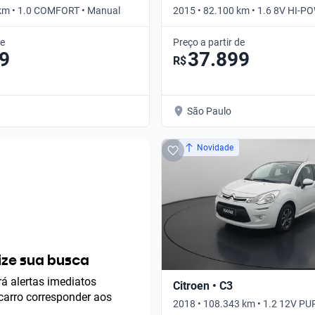
 km • 1.0 COMFORT • Manual
2015 • 82.100 km • 1.6 8V HI-
EXPRESSION • Manual
de
Preço a partir de
9
37.899
R$
São Paulo
Novidade
ze sua busca
á alertas imediatos
Citroen • C3
arro corresponder aos
2018 • 108.343 km • 1.2 12V P