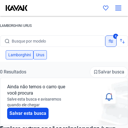
LAMBORGHINI URUS
Busque por marca
2
Busque por modelo
Busque por versão
Lamborghini
Urus
Busque por ano
Salvar busca
0 Resultados
Busque por marca
Ainda não temos o carro que
Busque por modelo
você procura
Salve esta busca e avisaremos
Busque por versão
quando ele chegar
Salvar esta busca
Busque por ano