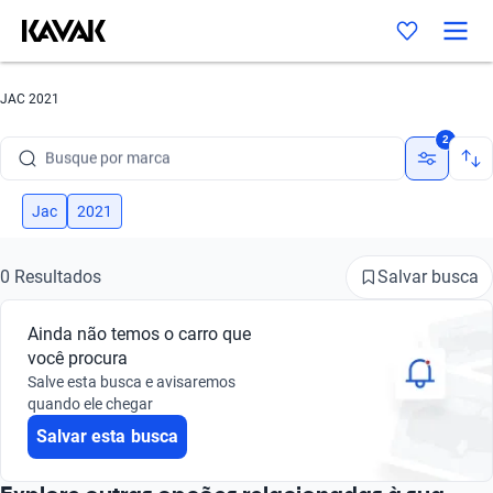
JAC 2021
Busque por marca
2
Busque por modelo
Jac
2021
Busque por versão
Busque por ano
Salvar busca
0 Resultados
Busque por marca
Ainda não temos o carro que
você procura
Busque por modelo
Salve esta busca e avisaremos
quando ele chegar
Busque por versão
Salvar esta busca
Busque por ano