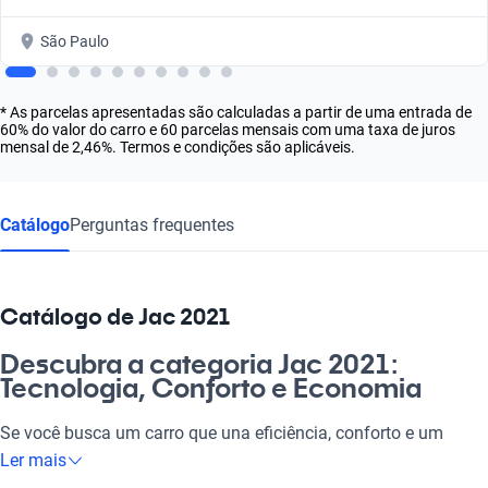
São Paulo
* As parcelas apresentadas são calculadas a partir de uma entrada de
60% do valor do carro e 60 parcelas mensais com uma taxa de juros
mensal de 2,46%. Termos e condições são aplicáveis.
Catálogo
Perguntas frequentes
Catálogo de Jac 2021
Descubra a categoria Jac 2021:
Tecnologia, Conforto e Economia
Se você busca um carro que una eficiência, conforto e um
design moderno, os veículos Jac 2021 são a escolha perfeita.
Ler mais
Esses automóveis são ideais para o dia a dia, seja para ir ao