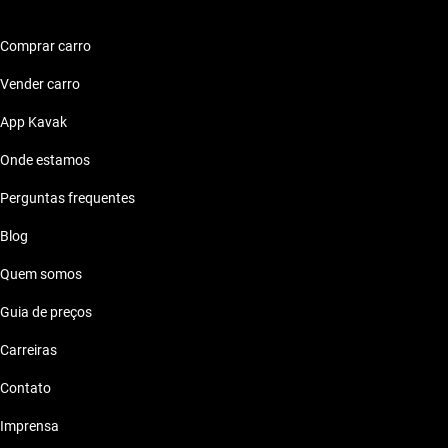
Jac 2021 ate 50 mil reais
Comprar carro
Jac 2021 ate 60 mil reais
Vender carro
Jac 2021 ate 70 mil reais
App Kavak
Onde estamos
Jac 2021 ate 80 mil reais
Perguntas frequentes
Blog
Quem somos
Guia de preços
Carreiras
Contato
Imprensa