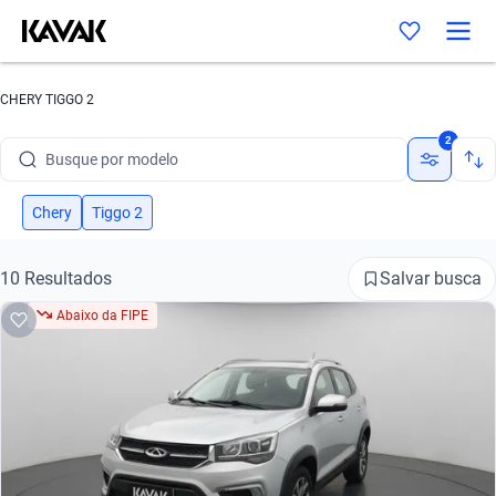
CHERY TIGGO 2
Busque por marca
2
Busque por modelo
Busque por versão
Chery
Tiggo 2
Busque por ano
Salvar busca
10 Resultados
Busque por marca
Abaixo da FIPE
Busque por modelo
Busque por versão
Busque por ano