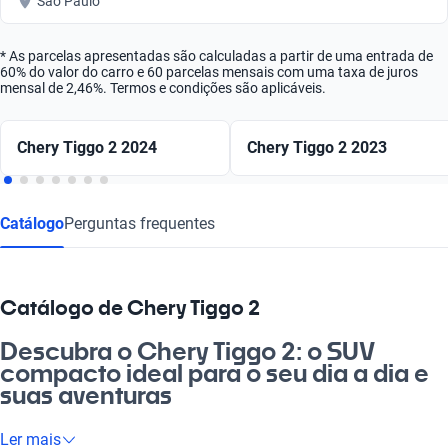
São Paulo
* As parcelas apresentadas são calculadas a partir de uma entrada de
60% do valor do carro e 60 parcelas mensais com uma taxa de juros
mensal de 2,46%. Termos e condições são aplicáveis.
Chery Tiggo 2 2024
Chery Tiggo 2 2023
Catálogo
Perguntas frequentes
Catálogo de Chery Tiggo 2
Descubra o Chery Tiggo 2: o SUV
compacto ideal para o seu dia a dia e
suas aventuras
Se você busca um carro que une estilo e funcionalidade, o
Ler mais