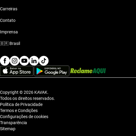
Chery Tiggo
Carreiras
Contato
Chery Tiggo 2
Imprensa
Chery Tiggo 3x
🇧🇷
Brasil
Chery Tiggo 5x
Chery Tiggo 7
Chery Tiggo 7 Pro
Copyright © 2026 KAVAK.
Todos os direitos reservados.
Política de Privacidade
Chery Tiggo 8
Termos e Condições
Configurações de cookies
Transparência
Sitemap