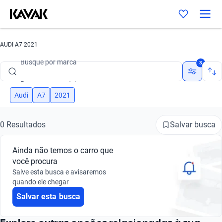
AUDI A7 2021
Busque por marca
3
Busque por modelo
Busque por versão
Audi
A7
2021
Busque por ano
Salvar busca
0 Resultados
Busque por marca
Ainda não temos o carro que
Busque por modelo
você procura
Salve esta busca e avisaremos
Busque por versão
quando ele chegar
Salvar esta busca
Busque por ano