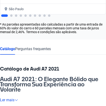
São Paulo
* As parcelas apresentadas são calculadas a partir de uma entrada de
60% do valor do carro e 60 parcelas mensais com uma taxa de juros
mensal de 2,46%. Termos e condições são aplicáveis.
Catálogo
Perguntas frequentes
Catálogo de Audi A7 2021
Audi A7 2021: O Elegante Bólido que
Transforma Sua Experiência ao
Volante
Sabe aquele carro que combina estilo e potência na medida
Ler mais
certa? O Audi A7 2021 é exatamente isso! Com um design