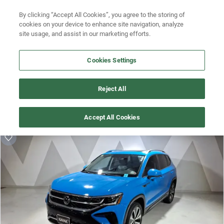
By clicking “Accept All Cookies”, you agree to the storing of
Ubicación
Busca por versión
cookies on your device to enhance site navigation, analyze
site usage, and assist in our marketing efforts.
Busca por año
Cookies Settings
¡Vaya! Alguien más se llevó este auto pero, aquí hay más que 
Reject All
te pueden gustar.
¡Descubre otros modelos que tenemos
Accept All Cookies
disponibles de volkswagen!