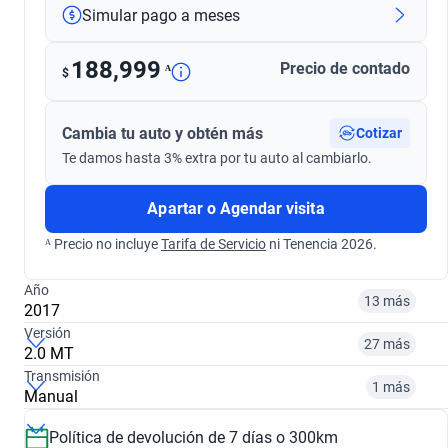
Simular pago a meses
188,999
Precio de contado
ᴬ
$
Cambia tu auto y obtén más
Cotizar
Te damos hasta 3% extra por tu auto al cambiarlo.
Apartar o Agendar visita
ᴬ Precio no incluye
Tarifa de Servicio
ni Tenencia 2026.
Año
13 más
2017
Versión
27 más
2.0 MT
¿Comparar versiones? → Pregúntale a KOPI
Transmisión
1 más
Manual
¿Comparar versiones? → Pregúntale a KOPI
2010
2014
Política de devolución de 7 días o 300km
¿Comparar versiones? → Pregúntale a KOPI