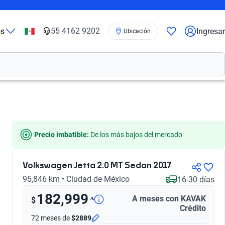
55 4162 9202
os
Ingresar
Ubicación
Precio imbatible:
 De los más bajos del mercado
Volkswagen Jetta 2.0 MT Sedan 2017
95,846 km • Ciudad de México
16-30 días
182,999
A meses con KAVAK
ᴬ
$
Crédito
72 meses
de
$2889