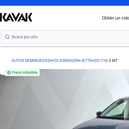
Busca por modelo
Obtén un cré
Busca por versión
Busca por año
Busca por marca
AUTOS SEMINUEVOS
>
VOLKSWAGEN
>
JETTA
>
2017
>
2.0 MT
Busca por modelo
Precio imbatible
Busca por versión
Busca por año