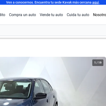
Ven a conocernos. Encuentra tu sede Kavak más cercana
aquí
.
dito
Compra un auto
Vende tu auto
Cuida tu auto
Nosotr
1
/
19