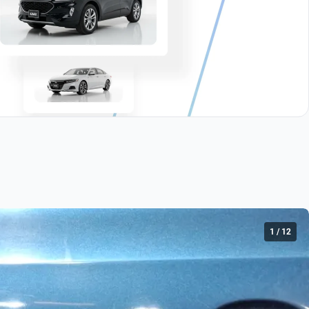
$208,999
$165,999
2.0 TIP
2.0 MT
$180,999
$172,999
2.0 FEST TIP.
2.5 TRENDLINE TIPTRONIC
$177,999
$163,999
1.6 STARTLINE AUTO
1.4 70 ANIVERSARIO AUTO
1
/
12
$245,999
$487,999
2.5 COMFORTLINE MT BOLSAS AIRE DEL.
2.5 SPORTLINE BOLSA PAQWELT TECHO TIP.