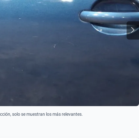
$179,999
$177,999
2.0 TIPTRONIC
2.0 TRENDLINE TIPTRONIC
$171,999
$143,999
ección, solo se muestran los más relevantes.