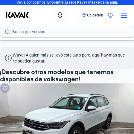
Ven a conocernos. Encuentra tu sede Kavak más cercana
aquí
.
Busca por marca
Ubicación
Busca por modelo
Busca por versión
Busca por año
¡Vaya! Alguien más se llevó este auto pero, aquí hay más que 
Busca por marca
te pueden gustar.
Busca por modelo
¡Descubre otros modelos que tenemos
disponibles de volkswagen!
Busca por versión
Busca por año