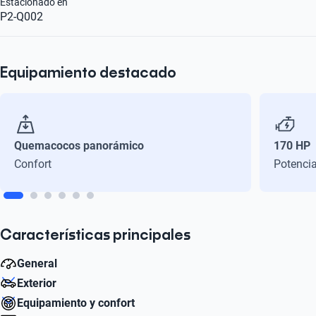
Estacionado en
P2-Q002
Equipamiento destacado
Quemacocos panorámico
170 HP
Confort
Potenci
Características principales
General
Exterior
Litros
Equipamiento y confort
2.5
Número de Puertas