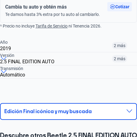
Cambia tu auto y obtén más
Cotizar
Te damos hasta 3% extra por tu auto al cambiarlo.
ᴬ Precio no incluye
Tarifa de Servicio
ni Tenencia 2026.
Año
2 más
2019
Versión
2 más
2.5 FINAL EDITION AUTO
¿Comparar versiones? → Pregúntale a KOPI
Transmisión
Automático
¿Comparar versiones? → Pregúntale a KOPI
2016
2017
2019
2.5 FINAL EDITION AUTO
2.5 DENIM TIPTRONIC
2.5 SPORTLINE TIPTRONIC
$201,999
$241,999
$263,999
$263,999
$241,999
$201,999
Edición Final icónica y muy buscada
Descubre otros Beetle 2.5 FINAL EDITION AUTO