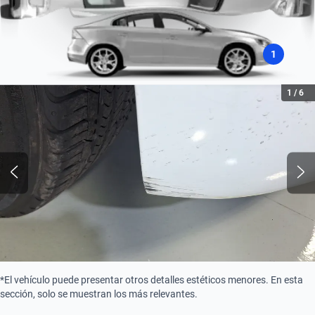
Asistencia de estacionamiento
Consumo combinado (l / 100 km)
Camara
7.4
1
Tipo de motor
1
/
6
Combustión
Combustible
Gasolina
*El vehículo puede presentar otros detalles estéticos menores. En esta
sección, solo se muestran los más relevantes.