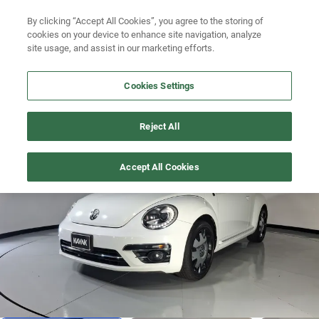
Ven a conocernos. Encuentra tu sede Kavak más cercana
aquí
.
Busca por modelo
By clicking “Accept All Cookies”, you agree to the storing of
cookies on your device to enhance site navigation, analyze
Ubicación
Busca por versión
site usage, and assist in our marketing efforts.
Busca por año
Cookies Settings
Busca por marca
BEETLE
>
2019
Reject All
Busca por modelo
1
/
21
Accept All Cookies
Busca por versión
Busca por año