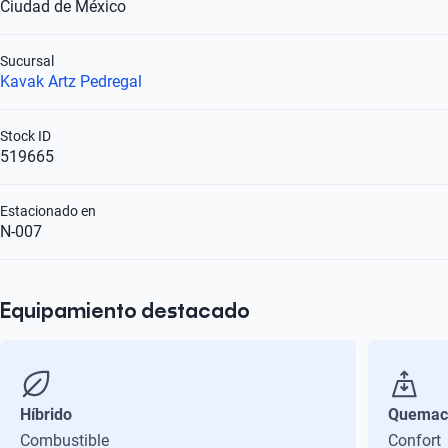
Ciudad de México
Sucursal
Kavak Artz Pedregal
Stock ID
519665
Estacionado en
N-007
Equipamiento destacado
Híbrido
Quemac
Combustible
Confort