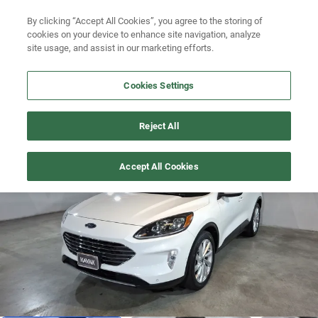
Ven a conocernos. Encuentra tu sede Kavak más cercana
aquí
.
Busca por modelo
By clicking “Accept All Cookies”, you agree to the storing of
cookies on your device to enhance site navigation, analyze
Ubicación
Busca por versión
site usage, and assist in our marketing efforts.
Busca por año
Cookies Settings
Busca por marca
ESCAPE
>
2022
Reject All
Busca por modelo
Precio imbatible
1
/
21
Accept All Cookies
Busca por versión
Busca por año