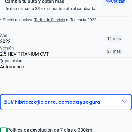
Cambia tu auto y obtén más
Cotizar
Te damos hasta 3% extra por tu auto al cambiarlo.
ᴬ Precio no incluye
Tarifa de Servicio
ni Tenencia 2026.
Año
11 más
2022
Versión
21 más
2.5 HEV TITANIUM CVT
¿Comparar versiones? → Pregúntale a KOPI
Transmisión
Automático
¿Comparar versiones? → Pregúntale a KOPI
2013
2014
2015
2.0 TITANIUM ECOBOOST AT
2.5 SE ADVANCE AT
2.5 HEV SE CVT
$172,999
$177,999
$184,999
$221,999
$177,999
$308,999
SUV híbrida: eficiente, cómoda y segura
Política de devolución de 7 días o 300km