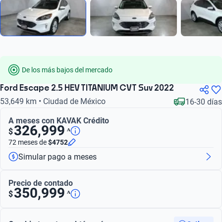
De los más bajos del mercado
Ford Escape 2.5 HEV TITANIUM CVT Suv 2022
53,649 km • Ciudad de México
16-30 días
A meses con KAVAK Crédito
326,999
ᴬ
$
72 meses
de
$4752
Simular pago a meses
Precio de contado
350,999
ᴬ
$