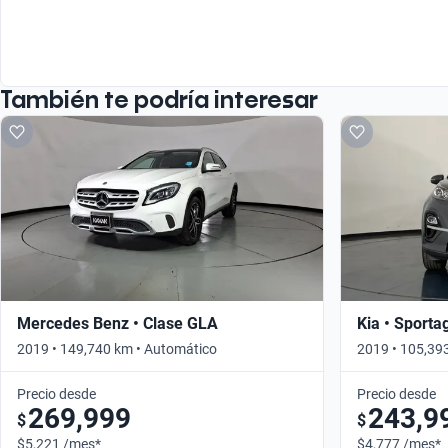
También te podría interesar
Mercedes Benz • Clase GLA
Kia • Sporta
2019 • 149,740 km • Automático
2019 • 105,39
Precio desde
Precio desde
269,999
243,9
$
$
$5,221 /mes*
$4,777 /mes*