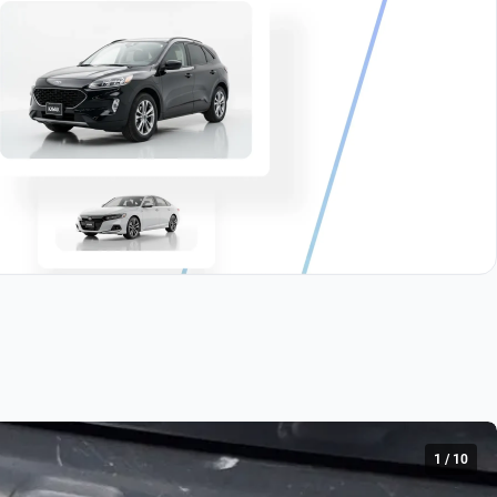
1
/
10