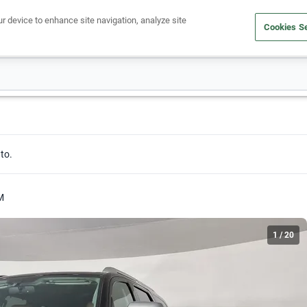
ur device to enhance site navigation, analyze site
Cookies Se
Obtén un crédito
Compra un auto
Vende tu auto
Cuid
to.
M
1
/
20