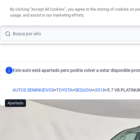
Busca por modelo
By clicking “Accept All Cookies”, you agree to the storing of cookies on yo
usage, and assist in our marketing efforts.
Busca por versión
Busca por año
Busca por marca
Busca por modelo
Este auto está apartado pero podría volver a estar disponible pron
Busca por versión
Busca por año
AUTOS SEMINUEVOS
>
TOYOTA
>
SEQUOIA
>
2018
>
5.7 V8 PLATINU
Apartado