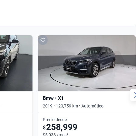
Bmw • X1
o
2019 • 120,759 km • Automático
Precio desde
258,999
$
$5,033 /mes*