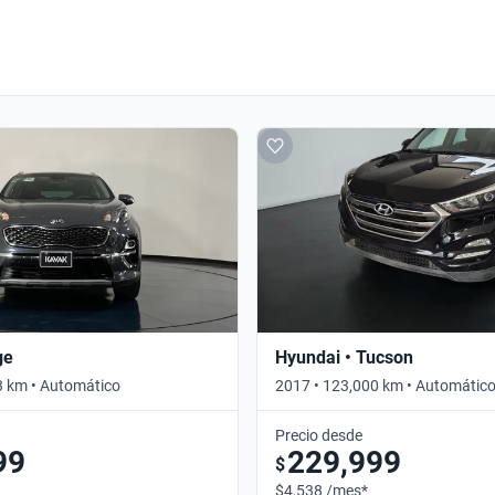
ge
Hyundai • Tucson
3 km • Automático
2017 • 123,000 km • Automátic
Precio desde
99
229,999
$
$4,538 /mes*