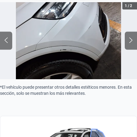
Peso bruto (kg)
1
/
2
2400
Combustible
Gasolina
Tipo de motor
Combustión
Turbo
Turbo
*El vehículo puede presentar otros detalles estéticos menores. En esta
sección, solo se muestran los más relevantes.