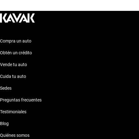
conducción de alta gama. Explora estas opciones para
encontrar el auto que se adapte perfectamente a tus
necesidades y preferencias. ¡Descubre más sobre ellos en
nuestra sección de autos similares!
Compra un auto
Obtén un crédito
Vende tu auto
Cuida tu auto
Sedes
Preguntas frecuentes
Testimoniales
Blog
Quiénes somos