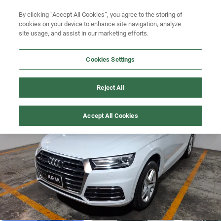
Ven a conocernos. Encuentra tu sede Kavak más cercana
aquí
.
Busca por modelo
By clicking “Accept All Cookies”, you agree to the storing of
cookies on your device to enhance site navigation, analyze
Ubicación
Busca por versión
site usage, and assist in our marketing efforts.
Busca por año
Cookies Settings
Busca por marca
Q5
>
2019
Reject All
Busca por modelo
Recién publicado
1
/
23
Accept All Cookies
Busca por versión
Busca por año