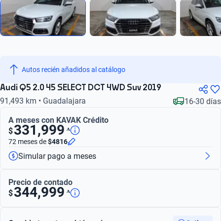
Autos recién añadidos al catálogo
Audi Q5 2.0 45 SELECT DCT 4WD Suv 2019
91,493 km • Guadalajara
16-30 días
A meses con KAVAK Crédito
331,999
ᴬ
$
72 meses
de
$4816
Simular pago a meses
Precio de contado
344,999
ᴬ
$