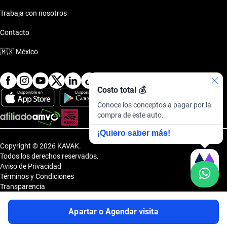
Trabaja con nosotros
Contacto
🇲🇽
México
Costo total 💰
Conoce los conceptos a pagar por la
compra de este auto.
¡Quiero saber más!
Copyright © 2026 KAVAK.
Todos los derechos reservados.
Aviso de Privacidad
Términos y Condiciones
Transparencia
Transparencia Financiera
Sitemap
Apartar o Agendar visita
Uvi Tech, S.A.P.I. de C.V., Carretera Amomolulco - Capulhuac, No. 1 Col.