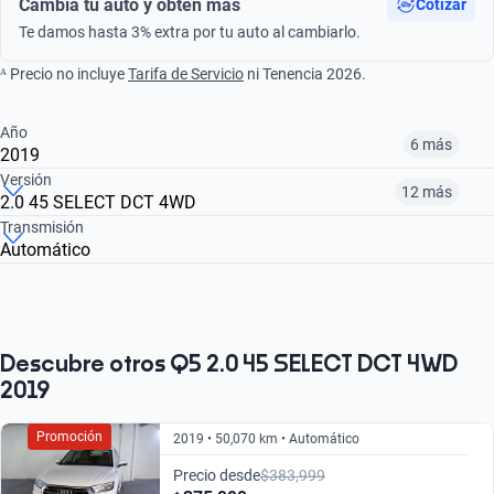
Cambia tu auto y obtén más
Cotizar
Te damos hasta 3% extra por tu auto al cambiarlo.
ᴬ Precio no incluye
Tarifa de Servicio
ni Tenencia 2026.
Año
6 más
2019
Versión
12 más
2.0 45 SELECT DCT 4WD
¿Comparar versiones? → Pregúntale a KOPI
Transmisión
Automático
¿Comparar versiones? → Pregúntale a KOPI
2014
2018
2019
2.0 45 TFSI ELITE DCT 4WD
2.0 MHEV 45 TFSI DYNAMIC DCT 4WD
2.0 MHEV 45 TFSI ELITE DCT 4WD
$221,999
$328,999
$375,999
$377,999
$503,999
$608,999
Descubre otros Q5 2.0 45 SELECT DCT 4WD
2019
Promoción
2019 • 50,070 km • Automático
Precio desde
$383,999