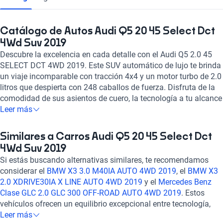
Catálogo de Autos Audi Q5 20 45 Select Dct
4Wd Suv 2019
Descubre la excelencia en cada detalle con el Audi Q5 2.0 45
SELECT DCT 4WD 2019. Este SUV automático de lujo te brinda
un viaje incomparable con tracción 4x4 y un motor turbo de 2.0
litros que despierta con 248 caballos de fuerza. Disfruta de la
comodidad de sus asientos de cuero, la tecnología a tu alcance
con pantalla a color, GPS y conectividad total a través de
Leer más
Bluetooth, Apple CarPlay y Android Auto. Con 6 airbags, frenos
ABS y asistencia de frenado, tu seguridad es primordial.
Similares a Carros Audi Q5 20 45 Select Dct
Experimenta el equilibrio perfecto entre potencia y elegancia en
4Wd Suv 2019
cada kilómetro recorrido. ¡Haz tuyo este Audi Q5 y eleva tu
Si estás buscando alternativas similares, te recomendamos
experiencia de conducción a un nivel superior!
considerar el
BMW X3 3.0 M40IA AUTO 4WD 2019
, el
BMW X3
2.0 XDRIVE30IA X LINE AUTO 4WD 2019
y el
Mercedes Benz
Clase GLC 2.0 GLC 300 OFF-ROAD AUTO 4WD 2019
. Estos
vehículos ofrecen un equilibrio excepcional entre tecnología,
seguridad y rendimiento, brindándote una experiencia de
Leer más