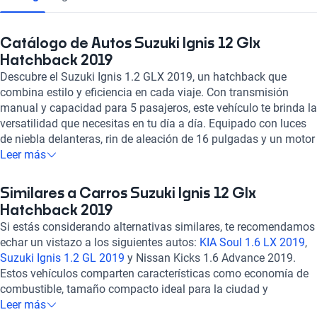
Catálogo de Autos Suzuki Ignis 12 Glx
Hatchback 2019
Descubre el Suzuki Ignis 1.2 GLX 2019, un hatchback que
combina estilo y eficiencia en cada viaje. Con transmisión
manual y capacidad para 5 pasajeros, este vehículo te brinda la
versatilidad que necesitas en tu día a día. Equipado con luces
de niebla delanteras, rin de aleación de 16 pulgadas y un motor
de 1.2 litros, el Ignis destaca por su consumo eficiente tanto en
Leer más
ciudad como en carretera. Disfruta de comodidades como aire
acondicionado, pantalla táctil, Bluetooth, GPS y control de
Similares a Carros Suzuki Ignis 12 Glx
crucero, que hacen que cada trayecto sea una experiencia
Hatchback 2019
placentera. Con características de seguridad como bolsas de
Si estás considerando alternativas similares, te recomendamos
aire frontales, frenos ABS y asistencia de frenado, viajarás con
echar un vistazo a los siguientes autos:
KIA Soul 1.6 LX 2019
,
tranquilidad. Descubre el Suzuki Ignis 1.2 GLX 2019 en Kavak y
Suzuki Ignis 1.2 GL 2019
y Nissan Kicks 1.6 Advance 2019.
prepárate para vivir la mejor experiencia de conducción. ¡Tu
Estos vehículos comparten características como economía de
próximo auto te espera!
combustible, tamaño compacto ideal para la ciudad y
tecnología moderna que garantiza una experiencia de
Leer más