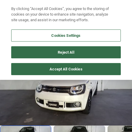
By clicking “Accept All Cookies”, you agree to the storing of
Ubicación
Busca por versión
cookies on your device to enhance site navigation, analyze
site usage, and assist in our marketing efforts.
Busca por año
Cookies Settings
Busca por marca
IGNIS
>
2019
Busca por modelo
Reject All
1
/
20
Busca por versión
Accept All Cookies
Busca por año