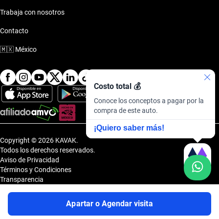
Trabaja con nosotros
Contacto
🇲🇽
México
Costo total 💰
Conoce los conceptos a pagar por la
compra de este auto.
¡Quiero saber más!
Copyright © 2026 KAVAK.
Todos los derechos reservados.
Aviso de Privacidad
Términos y Condiciones
Transparencia
Transparencia Financiera
Sitemap
Apartar o Agendar visita
Uvi Tech, S.A.P.I. de C.V., Carretera Amomolulco - Capulhuac, No. 1 Col.
El Panteón, Lerma de Villada, Estado de México, México, C.P. 52005