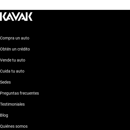
conducción cómoda y segura. Explora estas opciones para
encontrar el auto que se ajuste perfectamente a tus
necesidades y estilo de vida. ¡Te esperamos en Kavak para
descubrir tu próximo vehículo!
Compra un auto
Obtén un crédito
Vende tu auto
Cuida tu auto
Sedes
Preguntas frecuentes
Testimoniales
Blog
Quiénes somos