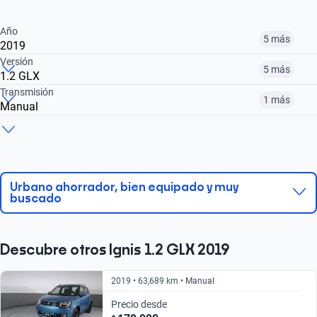
Año
5 más
2019
Versión
5 más
1.2 GLX
¿Comparar versiones? → Pregúntale a KOPI
Transmisión
1 más
Manual
¿Comparar versiones? → Pregúntale a KOPI
2018
2019
2020
¿Comparar versiones? → Pregúntale a KOPI
1.2 GLX
1.2 GLX AUTO
1.2 GLX CVT
$179,999
$159,999
$179,999
Manual
Automático
$206,999
$179,999
$179,999
Urbano ahorrador, bien equipado y muy
buscado
$206,999
$179,999
Descubre otros Ignis 1.2 GLX 2019
2019 • 63,689 km • Manual
Precio desde