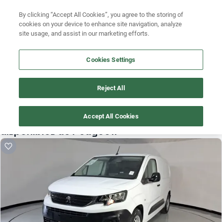
Ven a conocernos. Encuentra tu sede Kavak más cercana
aquí
.
Busca por marca
By clicking “Accept All Cookies”, you agree to the storing of
cookies on your device to enhance site navigation, analyze
Ubicación
Busca por modelo
site usage, and assist in our marketing efforts.
Busca por versión
Cookies Settings
Busca por año
Reject All
¡Vaya! Alguien más se llevó este auto pero, aquí hay más que 
Busca por marca
te pueden gustar.
Busca por modelo
Accept All Cookies
¡Descubre otros modelos que tenemos
disponibles de Peugeot!
Busca por versión
Busca por año