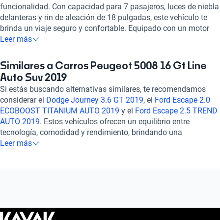
funcionalidad. Con capacidad para 7 pasajeros, luces de niebla
delanteras y rin de aleación de 18 pulgadas, este vehículo te
brinda un viaje seguro y confortable. Equipado con un motor
turbo de 1.6 litros y 163 caballos de fuerza, disfrutarás de un
Leer más
rendimiento excepcional con un consumo combinado de 7.0
l/100km. Su interior de cuero, aire acondicionado automático y
Similares a Carros Peugeot 5008 16 Gt Line
sistema de entretenimiento con pantalla táctil y conectividad
Auto Suv 2019
Bluetooth, Apple CarPlay y Android Auto, te mantendrán
Si estás buscando alternativas similares, te recomendamos
conectado y cómodo en todo momento. Con características de
considerar el
Dodge Journey 3.6 GT 2019
, el
Ford Escape 2.0
seguridad como control de crucero, sensor de distancia y 6
ECOBOOST TITANIUM AUTO 2019
y el
Ford Escape 2.5 TREND
airbags, el Peugeot 5008 garantiza tu tranquilidad en cada
AUTO 2019
. Estos vehículos ofrecen un equilibrio entre
trayecto. Experimenta la excelencia en cada detalle con este
tecnología, comodidad y rendimiento, brindando una
SUV que combina comodidad, tecnología y seguridad en un
experiencia de conducción versátil y confiable. Explora estas
Leer más
solo vehículo. ¡Haz tuyo el Peugeot 5008 y vive la experiencia
opciones para encontrar el auto que se adapte perfectamente a
de conducir con estilo y confianza!
tus necesidades y preferencias. ¡Descubre más sobre ellos en
nuestra sección de autos similares!