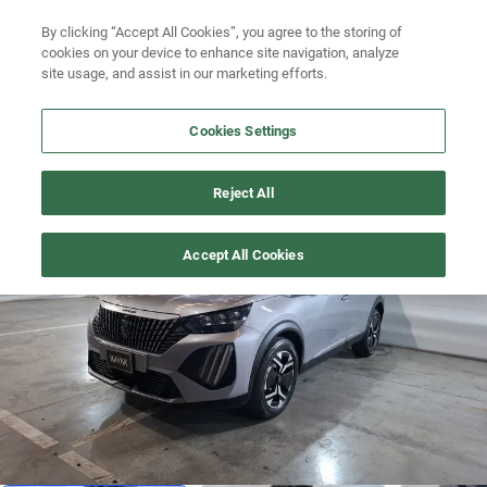
Ven a conocernos. Encuentra tu sede Kavak más cercana
aquí
.
Busca por modelo
By clicking “Accept All Cookies”, you agree to the storing of
cookies on your device to enhance site navigation, analyze
Ubicación
Busca por versión
site usage, and assist in our marketing efforts.
Busca por año
Cookies Settings
Busca por marca
2008
>
2025
Reject All
Busca por modelo
Precio imbatible
1
/
21
Accept All Cookies
Busca por versión
Busca por año