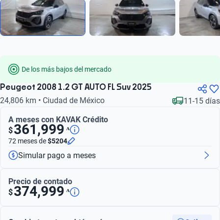
De los más bajos del mercado
Peugeot 2008 1.2 GT AUTO FL Suv 2025
24,806 km • Ciudad de México
11-15 días
A meses con KAVAK Crédito
361,999
ᴬ
$
72 meses
de
$5204
Simular pago a meses
Precio de contado
374,999
ᴬ
$