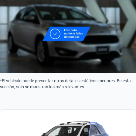
1.2
Asistencia de estacionamiento
Combustible
Sensor y Camara
Gasolina
Tipo de motor
Combustión
Turbo
Turbo
*El vehículo puede presentar otros detalles estéticos menores. En esta
sección, solo se muestran los más relevantes.