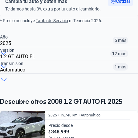
Cambia tu auto y obtén más
Cotizar
Te damos hasta 3% extra por tu auto al cambiarlo.
ᴬ Precio no incluye
Tarifa de Servicio
ni Tenencia 2026.
Año
5 más
2025
Versión
12 más
1.2 GT AUTO FL
¿Comparar versiones? → Pregúntale a KOPI
Transmisión
1 más
Automático
¿Comparar versiones? → Pregúntale a KOPI
2020
2021
2022
¿Comparar versiones? → Pregúntale a KOPI
1.2 ALLURE PACK AUTO
1.2 GT AUTO ADAS
1.2 ALLURE PACK AUTO FL
$183,999
$251,999
$283,999
Automático
Manual
$183,999
$273,999
$266,999
Descubre otros 2008 1.2 GT AUTO FL 2025
$183,999
$230,999
2025 • 19,740 km • Automático
Precio desde
348,999
$