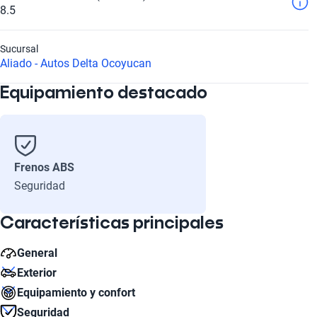
8.5
Sucursal
Aliado - Autos Delta Ocoyucan
Equipamiento destacado
Frenos ABS
Seguridad
Características principales
General
Exterior
Peso bruto (kg)
Equipamiento y confort
2900
Número de Puertas
Seguridad