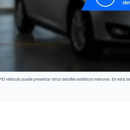
*El vehículo puede presentar otros detalles estéticos menores. En esta s