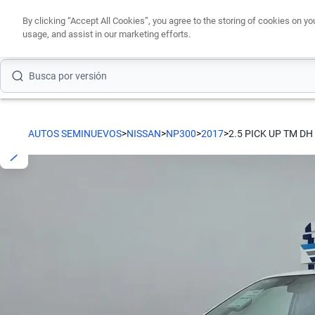
Busca por modelo
By clicking “Accept All Cookies”, you agree to the storing of cookies on yo
usage, and assist in our marketing efforts.
Busca por versión
Busca por año
Busca por marca
AUTOS SEMINUEVOS
>
NISSAN
>
NP300
>
2017
>
2.5 PICK UP TM DH
Busca por modelo
Busca por versión
Busca por año