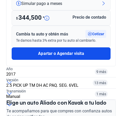
Simular pago a meses
344,500
Precio de contado
*
$
Cambia tu auto y obtén más
Cotizar
Te damos hasta 3% extra por tu auto al cambiarlo.
Apartar o Agendar visita
Año
9 más
2017
Versión
13 más
2.5 PICK UP TM DH AC PAQ. SEG. 6VEL
¿Comparar versiones? → Pregúntale a KOPI
Transmisión
1 más
Manual
¿Comparar versiones? → Pregúntale a KOPI
Elige un auto Aliado con Kavak a tu lado
2016
2017
¿Comparar versiones? → Pregúntale a KOPI
Te acompañamos para que compres con confianza autos
2.5 NP300 PICK UP AC
2.5 NP300 PICK UP W/O RADIO
$304,999
$344,500