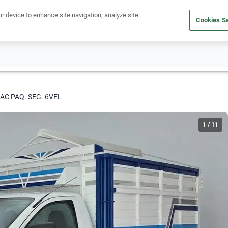
ur device to enhance site navigation, analyze site
Cookies Se
Obtén un crédito
Compra un auto
Vende tu auto
Cuid
 AC PAQ. SEG. 6VEL
1
/
11