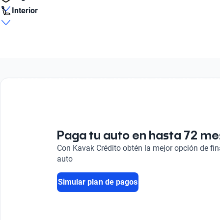
2
Aire acondicionado
Interior
Número de Velocidades
Sí
Tipo Frenos ABS
6
Tipo de Rin
Sí
Número de Pasajeros
Acero
3
Litros
Bolsas de Aire Delanteras
2.5
Tipo de bulbo luz baja
Sí
Halogeno
Consumo combinado (l / 100 km)
8.5
Combustible
Gasolina
Paga tu auto en hasta 72 m
Con Kavak Crédito obtén la mejor opción de fi
auto
Simular plan de pagos