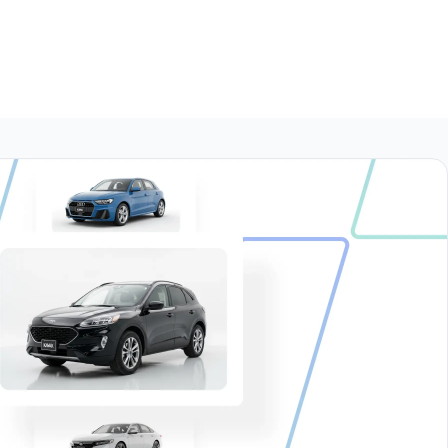
$394,999
$412,999
2.5 PLATINUM LE AC
2.5 DOBLE CABINA SE TM AC PAQ SEG
$379,999
$282,999
2.5 NP300 CHASIS CABINA AC
2.5 PICK UP TM DH AC PAQ. SEG. 6VEL
$394,500
$344,500