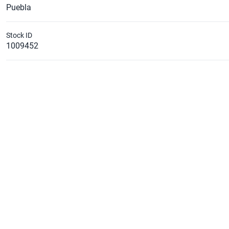
Puebla
Stock ID
1009452
Caballos de Fuerza Estimado
158
Diámetro de Rin