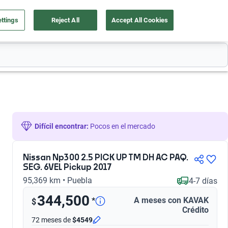
ttings
Reject All
Accept All Cookies
a tu auto
Nosotros
Ingresar
Ubicación
Difícil encontrar:
 Pocos en el mercado
Nissan Np300 2.5 PICK UP TM DH AC PAQ.
SEG. 6VEL Pickup 2017
95,369 km • Puebla
4-7 días
344,500
A meses con KAVAK
*
$
Crédito
72 meses
de
$4549