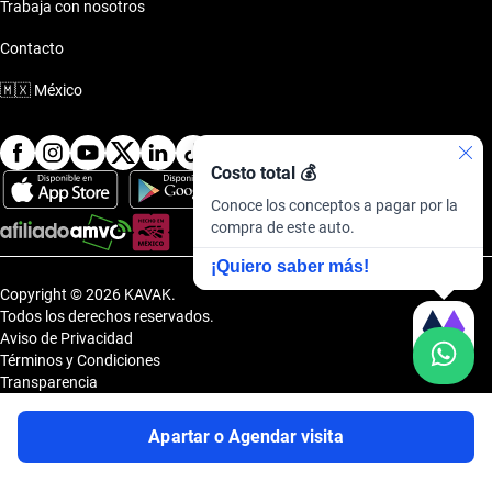
Trabaja con nosotros
Contacto
🇲🇽
México
Costo total 💰
Conoce los conceptos a pagar por la
compra de este auto.
¡Quiero saber más!
Copyright © 2026 KAVAK.
Todos los derechos reservados.
Aviso de Privacidad
Términos y Condiciones
Transparencia
Transparencia Financiera
Sitemap
Apartar o Agendar visita
Uvi Tech, S.A.P.I. de C.V., Carretera Amomolulco - Capulhuac, No. 1 Col.
El Panteón, Lerma de Villada, Estado de México, México, C.P. 52005