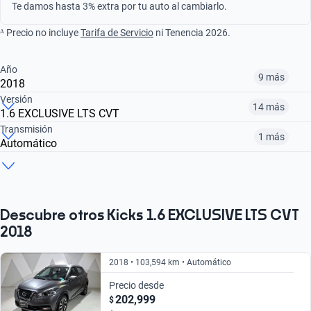
Te damos hasta 3% extra por tu auto al cambiarlo.
ᴬ Precio no incluye
Tarifa de Servicio
ni Tenencia 2026.
Año
9 más
2018
Versión
14 más
1.6 EXCLUSIVE LTS CVT
¿Comparar versiones? → Pregúntale a KOPI
Transmisión
1 más
Automático
¿Comparar versiones? → Pregúntale a KOPI
2017
2018
2019
¿Comparar versiones? → Pregúntale a KOPI
2.0 ADVANCE CVT
1.6 EXCLUSIVE LTS XTRONIC
1.6 ADVANCE LTS
$210,999
$201,999
$200,999
Automático
Manual
$421,999
$248,999
$263,999
Descubre otros Kicks 1.6 EXCLUSIVE LTS CVT
2018
$421,999
$263,999
2018 • 103,594 km • Automático
Precio desde
202,999
$