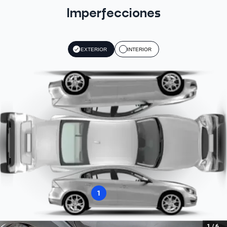
779
Tipo de Rin
6
Material Asientos
Imperfecciones
Aleación
Boton de Encendido
Cuero
Apple CarPlay
Litros
Sí
Asistencia de frenado
Sí
1.6
Tipo de bulbo luz baja
Sí
EXTERIOR
INTERIOR
Halogeno
GPS
Pantalla Táctil
Cilindros
Sí
Tipo Frenos ABS
Sí
4
Tipo de Carrocería
Sí
SUV
Asistencia de estacionamiento
Bluetooth
Caballos de Fuerza Estimado
Camara
Cantidad de discos de freno
Sí
118
2
Radio
Combustible
AM/FM
Gasolina
Tipo de motor
Combustión
1
1
/
6