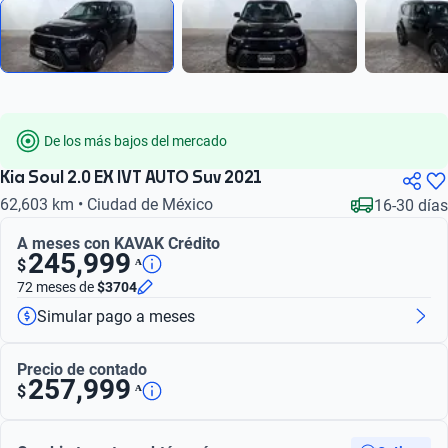
De los más bajos del mercado
Kia Soul 2.0 EX IVT AUTO Suv 2021
62,603 km • Ciudad de México
16-30 días
A meses con KAVAK Crédito
245,999
ᴬ
$
72 meses
de
$3704
Simular pago a meses
Precio de contado
257,999
ᴬ
$