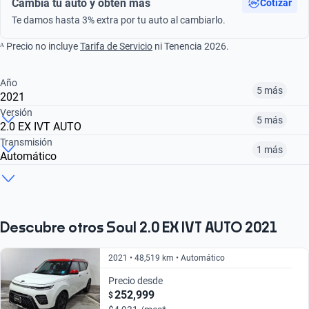
Cambia tu auto y obtén más
Cotizar
Te damos hasta 3% extra por tu auto al cambiarlo.
ᴬ Precio no incluye
Tarifa de Servicio
ni Tenencia 2026.
Año
5 más
2021
Versión
5 más
2.0 EX IVT AUTO
¿Comparar versiones? → Pregúntale a KOPI
Transmisión
1 más
Automático
¿Comparar versiones? → Pregúntale a KOPI
2017
2018
2020
¿Comparar versiones? → Pregúntale a KOPI
2.0 GT LINE IVT AUTO
1.6 LX
1.6 SX DCT
$197,999
$206,999
$222,999
Automático
Manual
$256,999
$241,999
$197,999
Descubre otros Soul 2.0 EX IVT AUTO 2021
$256,999
$241,999
2021 • 48,519 km • Automático
Precio desde
252,999
$