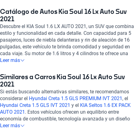
Catálogo de Autos Kia Soul 16 Lx Auto Suv
2021
Descubre el KIA Soul 1.6 LX AUTO 2021, un SUV que combina
estilo y funcionalidad en cada detalle. Con capacidad para 5
pasajeros, luces de niebla delanteras y rin de aleación de 16
pulgadas, este vehículo te brinda comodidad y seguridad en
cada viaje. Su motor de 1.6 litros y 4 cilindros te ofrece una
potencia estimada de 121 caballos de fuerza, mientras que su
Leer más
transmisión automática de 6 velocidades y tracción delantera
garantizan un manejo suave y eficiente. Equipado con
Similares a Carros Kia Soul 16 Lx Auto Suv
tecnología de punta, como pantalla táctil, Bluetooth, Apple
2021
CarPlay y Android Auto, el KIA Soul te mantiene conectado en
Si estás buscando alternativas similares, te recomendamos
todo momento. Además, con 6 airbags, frenos ABS y asistencia
considerar el
Hyundai Creta 1.5 GLS PREMIUM IVT 2021
, el
de frenado, tu seguridad es nuestra prioridad. Experimenta la
Hyundai Creta 1.5 GLS IVT 2021
y el
KIA Seltos 1.6 EX PACK
combinación perfecta entre potencia, confort y seguridad con el
AUTO 2021
. Estos vehículos ofrecen un equilibrio entre
KIA Soul 1.6 LX AUTO 2021. ¡Hazlo tuyo y vive la experiencia
economía de combustible, tecnología avanzada y un diseño
Kavak!
moderno, brindando una experiencia de conducción confiable y
Leer más
cómoda. Explora estas opciones para encontrar el auto que se