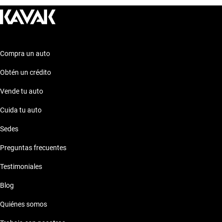
adapte perfectamente a tus necesidades y preferencias.
¡Descubre más sobre estos modelos en nuestra sección de
autos similares!
Compra un auto
Obtén un crédito
Vende tu auto
Cuida tu auto
Sedes
Preguntas frecuentes
Testimoniales
Blog
Quiénes somos