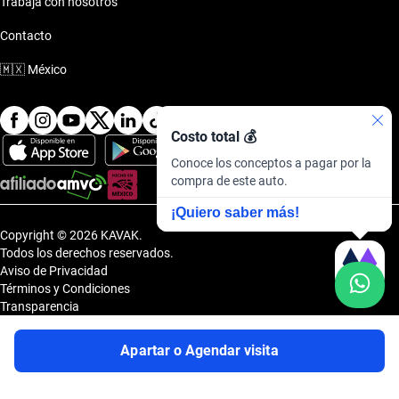
Trabaja con nosotros
Contacto
🇲🇽
México
Costo total 💰
Conoce los conceptos a pagar por la
compra de este auto.
¡Quiero saber más!
Copyright © 2026 KAVAK.
Todos los derechos reservados.
Aviso de Privacidad
Términos y Condiciones
Transparencia
Transparencia Financiera
Sitemap
Apartar o Agendar visita
Uvi Tech, S.A.P.I. de C.V., Carretera Amomolulco - Capulhuac, No. 1 Col.
El Panteón, Lerma de Villada, Estado de México, México, C.P. 52005