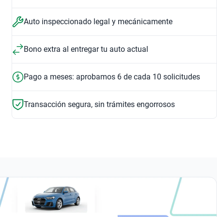
2020 • 60,973 km • Automático
Auto inspeccionado legal y mecánicamente
Precio desde
250,999
$
Bono extra al entregar tu auto actual
$4,897 /mes*
Pago a meses: aprobamos 6 de cada 10 solicitudes
2020 • 101,133 km • Automático
Precio desde
Transacción segura, sin trámites engorrosos
236,999
$
$4,658 /mes*