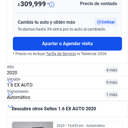
309,999
Precio de contado
ᴬ
$
Cambia tu auto y obtén más
Cotizar
Te damos hasta 3% extra por tu auto al cambiarlo.
Apartar o Agendar visita
ᴬ Precio no incluye
Tarifa de Servicio
ni Tenencia 2026.
Año
4 más
2020
Versión
9 más
1.6 EX AUTO
¿Comparar versiones? → Pregúntale a KOPI
Transmisión
1 más
Automático
¿Comparar versiones? → Pregúntale a KOPI
2020
2021
Descubre otros Seltos 1.6 EX AUTO 2020
¿Comparar versiones? → Pregúntale a KOPI
1.6 EX PACK AUTO
1.6 SX AUTO
$240,999
$271,999
2020 • 74,435 km • Automático