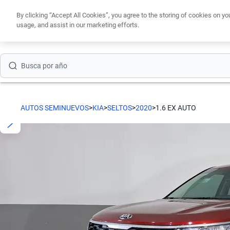
Busca por modelo
By clicking “Accept All Cookies”, you agree to the storing of cookies on yo
usage, and assist in our marketing efforts.
Obtén un cré
Busca por versión
Busca por año
Busca por marca
Busca por modelo
AUTOS SEMINUEVOS
>
KIA
>
SELTOS
>
2020
>
1.6 EX AUTO
Busca por versión
Busca por año