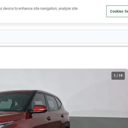
Ven a conocernos. Encuentra tu sede Kavak más cercana
aquí
.
ur device to enhance site navigation, analyze site
Cookies Se
dito
Compra un auto
Vende tu auto
Cuida tu auto
Nosotr
1
/
19