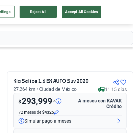
ttings
Reject All
Accept All Cookies
55 4162 9202
os
Ingresar
Ubicación
Kia Seltos 1.6 EX AUTO Suv 2020
27,264 km • Ciudad de México
11-15 días
293,999
A meses con KAVAK
ᴬ
$
Crédito
72 meses
de
$4325
Simular pago a meses