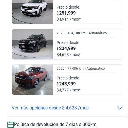
Automático
Manual
$240,999
$267,999
Precio desde
2022
2023
251,999
$
$240,999
$282,999
$4,914 /mes*
1.4 GT LINE DCT
1.6 LX
$282,999
$267,999
2020 • 104,108 km • Automático
$294,999
$282,999
2024
Precio desde
234,999
$
1.6 EX AUTO
1.5 EX PACK AUTO
$343,999
$4,623 /mes*
$278,999
$343,999
2020 • 77,486 km • Automático
Android
Frenos ABS
Precio desde
Entretenimiento
Seguridad
1.5 SX AUTO
1.4 SXL DCT
243,999
$
$4,777 /mes*
$384,999
$371,999
2020 • 61,034 km • Automático
Ver más opciones desde $ 4,623 /mes
Precio desde
1.6 EX
1.5 EX AUTO
246,999
$
Política de devolución de 7 días o 300km
$4,828 /mes*
$248,999
$323,999