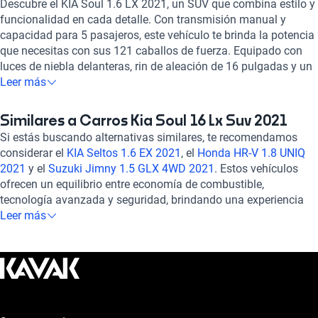
Descubre el KIA Soul 1.6 LX 2021, un SUV que combina estilo y
funcionalidad en cada detalle. Con transmisión manual y
capacidad para 5 pasajeros, este vehículo te brinda la potencia
que necesitas con sus 121 caballos de fuerza. Equipado con
luces de niebla delanteras, rin de aleación de 16 pulgadas y un
consumo combinado eficiente de 5.9 l/100km, el Soul te ofrece
Leer más
comodidad y rendimiento en cada viaje. Disfruta de su pantalla
a color táctil, conectividad Bluetooth, Apple CarPlay y Android
Similares a Carros Kia Soul 16 Lx Suv 2021
Auto, junto con aire acondicionado automático y ajuste de
Si estás buscando alternativas similares, te recomendamos
altura del volante para una experiencia de conducción sin igual.
considerar el
KIA Seltos 1.6 EX 2021
, el
Honda HR-V 1.8 UNIQ
Con 6 airbags, frenos ABS y asistencia de frenado, tu seguridad
2021
y el
Suzuki Jimny 1.5 GLX 4WD 2021
. Estos vehículos
es nuestra prioridad. Experimenta la versatilidad y calidad de
ofrecen un equilibrio entre economía de combustible,
KIA en el Soul 1.6 LX 2021, ¡tu compañero ideal en la carretera!
tecnología avanzada y seguridad, brindando una experiencia
de conducción confiable y cómoda. Explora estas opciones
Leer más
para encontrar el auto que se adapte perfectamente a tus
necesidades y preferencias. ¡Descubre más sobre estos
modelos en nuestra sección de autos similares!