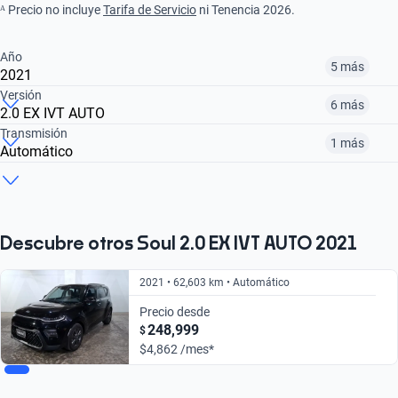
ᴬ Precio no incluye
Tarifa de Servicio
ni Tenencia 2026.
Año
5 más
2021
Versión
6 más
2.0 EX IVT AUTO
¿Comparar versiones? → Pregúntale a KOPI
Transmisión
1 más
Automático
¿Comparar versiones? → Pregúntale a KOPI
2017
2018
2020
¿Comparar versiones? → Pregúntale a KOPI
2.0 EX PACK IVT AUTO
2.0 GT LINE IVT AUTO
1.6 LX
$202,999
$211,999
$225,999
Automático
Manual
$225,999
$264,999
$248,999
Descubre otros Soul 2.0 EX IVT AUTO 2021
$225,999
$248,999
2021 • 62,603 km • Automático
Precio desde
248,999
$
$4,862 /mes*