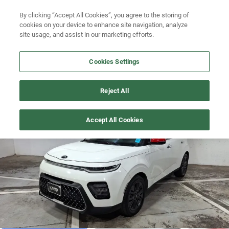
Ven a conocernos. Encuentra tu sede Kavak más cercana
aquí
.
By clicking “Accept All Cookies”, you agree to the storing of
cookies on your device to enhance site navigation, analyze
Ubicación
site usage, and assist in our marketing efforts.
Busca por marca
Cookies Settings
Busca por modelo
SOUL
>
2021
Reject All
Busca por versión
1
/
18
Accept All Cookies
Busca por año
Busca por marca
Busca por modelo
Busca por versión
Busca por año