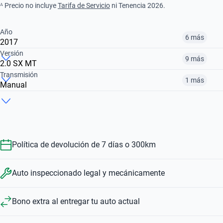
ᴬ Precio no incluye
Tarifa de Servicio
ni Tenencia 2026.
Año
6 más
2017
Versión
9 más
2.0 SX MT
¿Comparar versiones? → Pregúntale a KOPI
Transmisión
1 más
Manual
¿Comparar versiones? → Pregúntale a KOPI
2017
2018
2019
¿Comparar versiones? → Pregúntale a KOPI
1.6 GT DCT
2.0 EX AUTO
2.0 GT LINE IVT
$169,999
$191,999
$203,999
Automático
Manual
$340,999
$191,999
$238,999
Política de devolución de 7 días o 300km
$340,999
$203,999
Auto inspeccionado legal y mecánicamente
Bono extra al entregar tu auto actual