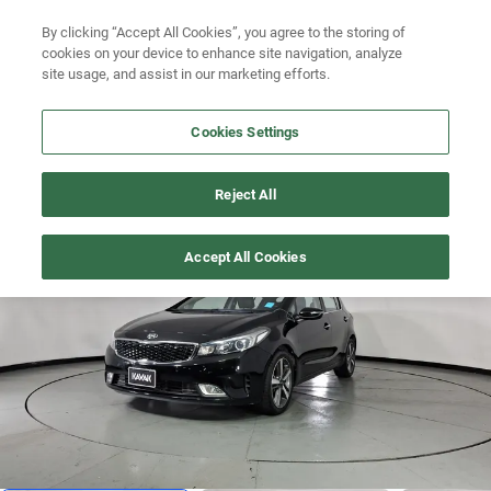
Ven a conocernos. Encuentra tu sede Kavak más cercana
aquí
.
Busca por modelo
By clicking “Accept All Cookies”, you agree to the storing of
cookies on your device to enhance site navigation, analyze
Ubicación
Busca por versión
site usage, and assist in our marketing efforts.
Busca por año
Cookies Settings
Busca por marca
FORTE
>
2017
Reject All
Busca por modelo
1
/
21
Accept All Cookies
Busca por versión
Busca por año