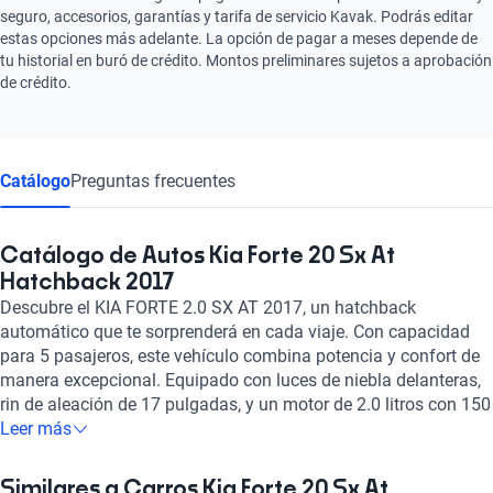
seguro, accesorios, garantías y tarifa de servicio Kavak. Podrás editar
estas opciones más adelante. La opción de pagar a meses depende de
tu historial en buró de crédito. Montos preliminares sujetos a aprobación
de crédito.
Catálogo
Preguntas frecuentes
Catálogo de Autos Kia Forte 20 Sx At
Hatchback 2017
Descubre el KIA FORTE 2.0 SX AT 2017, un hatchback
automático que te sorprenderá en cada viaje. Con capacidad
para 5 pasajeros, este vehículo combina potencia y confort de
manera excepcional. Equipado con luces de niebla delanteras,
rin de aleación de 17 pulgadas, y un motor de 2.0 litros con 150
caballos de fuerza, experimentarás un desempeño óptimo en
Leer más
cada trayecto. Disfruta de su transmisión automática de 6
velocidades, tracción delantera y asistencia de frenado para
Similares a Carros Kia Forte 20 Sx At