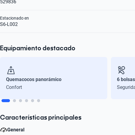
529836
Estacionado en
S6-L002
Equipamiento destacado
Quemacocos panorámico
6 bolsas
Confort
Segurid
Características principales
General