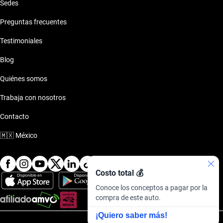
Sedes
Preguntas frecuentes
Testimoniales
Blog
Quiénes somos
Trabaja con nosotros
Contacto
🇲🇽
México
Costo total 💰
Conoce los conceptos a pagar por la
compra de este auto.
¡Quiero saber más!