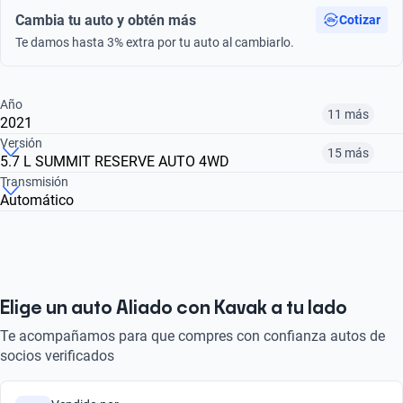
Cambia tu auto y obtén más
Cotizar
Te damos hasta 3% extra por tu auto al cambiarlo.
Año
11 más
2021
Versión
15 más
5.7 L SUMMIT RESERVE AUTO 4WD
¿Comparar versiones? → Pregúntale a KOPI
Transmisión
Automático
¿Comparar versiones? → Pregúntale a KOPI
2012
2013
2014
5.7 SUMMIT RESERVE AUTO 4WD
3.6 LAREDO V6 POWER TECH
3.6 LIMITED V6 POWER TECH
$159,999
$197,999
$191,999
$617,999
$159,999
$197,999
Elige un auto Aliado con Kavak a tu lado
Te acompañamos para que compres con confianza autos de
socios verificados