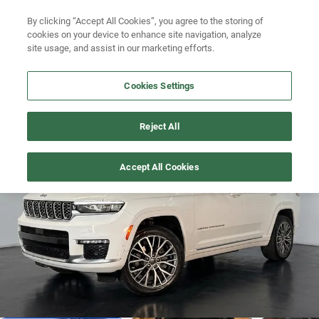
Ven a conocernos. Encuentra tu sede Kavak más cercana
aquí
.
Busca por modelo
By clicking “Accept All Cookies”, you agree to the storing of
cookies on your device to enhance site navigation, analyze
Ubicación
Busca por versión
site usage, and assist in our marketing efforts.
Busca por año
Cookies Settings
Busca por marca
GRAND-CHEROKEE
>
2021
Reject All
Busca por modelo
Difícil encontrar
1
/
19
Accept All Cookies
Busca por versión
Busca por año