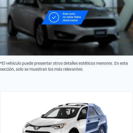
Combustible
Camara
Sistema de mantenimiento de carril
Gasolina
Sí
*El vehículo puede presentar otros detalles estéticos menores. En esta
sección, solo se muestran los más relevantes.