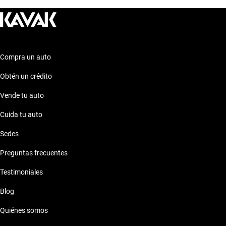
para tu próxima adquisición. ¡Explora estas opciones y
encuentra el auto que se ajuste perfectamente a tus
necesidades y preferencias!
Compra un auto
Obtén un crédito
Vende tu auto
Cuida tu auto
Sedes
Preguntas frecuentes
Testimoniales
Blog
Quiénes somos