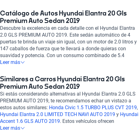
Catálogo de Autos Hyundai Elantra 20 Gls
Premium Auto Sedan 2019
Descubre la excelencia en cada detalle con el Hyundai Elantra
2.0 GLS PREMIUM AUTO 2019. Este sedán automático de 4
puertas te brinda un viaje sin igual, con un motor de 2.0 litros y
147 caballos de fuerza que te llevará a donde quieras con
suavidad y potencia. Con un consumo combinado de 5.4
l/100km, disfrutarás de eficiencia en cada kilómetro recorrido.
Leer más
Equipado con tecnología de punta, como pantalla táctil, Apple
CarPlay y Android Auto, sentirás el control total en tus manos.
Similares a Carros Hyundai Elantra 20 Gls
Además, con 6 airbags, frenos ABS y asistencia de frenado, tu
Premium Auto Sedan 2019
seguridad está garantizada en todo momento. Experimenta el
Si estás considerando alternativas al Hyundai Elantra 2.0 GLS
confort y la elegancia en cada viaje con el Hyundai Elantra 2.0
PREMIUM AUTO 2019, te recomendamos echar un vistazo a
GLS PREMIUM AUTO 2019. ¡Haz tuyo este vehículo
estos autos similares:
Honda Civic 1.5 TURBO PLUS CVT 2019
,
excepcional y eleva tu experiencia de conducción a otro nivel!
Hyundai Elantra 2.0 LIMITED TECH NAVI AUTO 2019
y
Hyundai
Accent 1.6 GLS AUTO 2019
. Estos vehículos ofrecen
características similares en cuanto a tecnología, comodidades
Leer más
y rendimiento, brindándote opciones confiables y de calidad