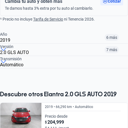
Cambia tu auto y obtén más
Cotizar
Te damos hasta 3% extra por tu auto al cambiarlo.
ᴬ Precio no incluye
Tarifa de Servicio
ni Tenencia 2026.
Año
6 más
2019
Versión
7 más
2.0 GLS AUTO
¿Comparar versiones? → Pregúntale a KOPI
Transmisión
Automático
¿Comparar versiones? → Pregúntale a KOPI
2015
2017
2018
2.0 LIMITED TECH NAVI AUTO
1.8 GLS PREMIUM AT
2.0 GLS PREMIUM AUTO
$159,999
$172,999
$154,999
$154,999
$159,999
$201,999
Descubre otros Elantra 2.0 GLS AUTO 2019
2019 • 66,290 km • Automático
Precio desde
204,999
$