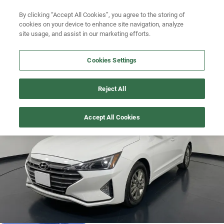
Ven a conocernos. Encuentra tu sede Kavak más cercana
aquí
.
Busca por versión
By clicking “Accept All Cookies”, you agree to the storing of
cookies on your device to enhance site navigation, analyze
Ubicación
Busca por año
site usage, and assist in our marketing efforts.
Busca por marca
Cookies Settings
Busca por modelo
ELANTRA
>
2019
Reject All
Busca por versión
Recién publicado
Accept All Cookies
Busca por año