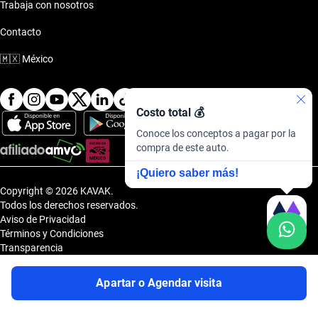
Trabaja con nosotros
Contacto
🇲🇽
México
Costo total 💰
Conoce los conceptos a pagar por la
compra de este auto.
¡Quiero saber más!
Copyright © 2026 KAVAK.
Todos los derechos reservados.
Aviso de Privacidad
Términos y Condiciones
Transparencia
Transparencia Financiera
Sitemap
Apartar o Agendar visita
Uvi Tech, S.A.P.I. de C.V., Carretera Amomolulco - Capulhuac, No. 1 Col.
El Panteón, Lerma de Villada, Estado de México, México, C.P. 52005