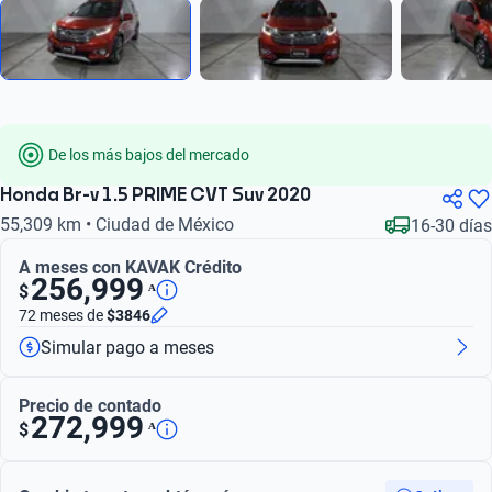
De los más bajos del mercado
Honda Br-v 1.5 PRIME CVT Suv 2020
55,309 km • Ciudad de México
16-30 días
A meses con KAVAK Crédito
256,999
ᴬ
$
72 meses
de
$3846
Simular pago a meses
Precio de contado
272,999
ᴬ
$