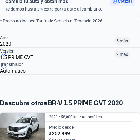
Cambia tu auto y obtén más
Cotizar
Te damos hasta 3% extra por tu auto al cambiarlo.
ᴬ Precio no incluye
Tarifa de Servicio
ni Tenencia 2026.
Año
5 más
2020
Versión
2 más
1.5 PRIME CVT
¿Comparar versiones? → Pregúntale a KOPI
Transmisión
Automático
¿Comparar versiones? → Pregúntale a KOPI
2018
2019
2020
1.5 PRIME CVT
1.5 UNIQ CVT
1.5 PRIME AUTO
$230,999
$230,999
$256,999
$271,999
$270,999
$230,999
Descubre otros BR-V 1.5 PRIME CVT 2020
2020 • 58,000 km • Automático
Precio desde
252,999
$