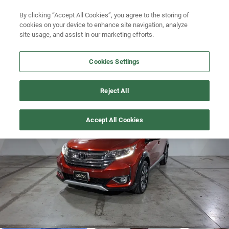
Ven a conocernos. Encuentra tu sede Kavak más cercana
aquí
.
By clicking “Accept All Cookies”, you agree to the storing of
cookies on your device to enhance site navigation, analyze
Ubicación
site usage, and assist in our marketing efforts.
Busca por marca
Cookies Settings
Busca por modelo
BR-V
>
2020
Reject All
Busca por versión
Precio imbatible
1
/
19
Accept All Cookies
Busca por año
Busca por marca
Busca por modelo
Busca por versión
Busca por año