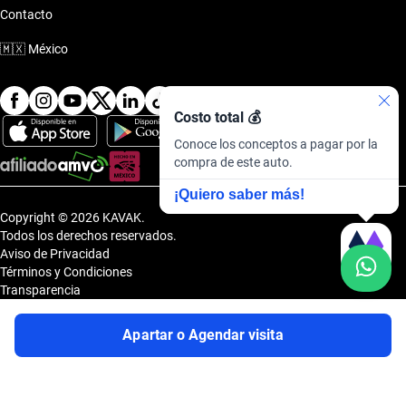
Contacto
🇲🇽
México
Costo total 💰
Conoce los conceptos a pagar por la
compra de este auto.
¡Quiero saber más!
Copyright © 2026 KAVAK.
Todos los derechos reservados.
Aviso de Privacidad
Términos y Condiciones
Transparencia
Transparencia Financiera
Sitemap
Apartar o Agendar visita
Uvi Tech, S.A.P.I. de C.V., Carretera Amomolulco - Capulhuac, No. 1 Col.
El Panteón, Lerma de Villada, Estado de México, México, C.P. 52005