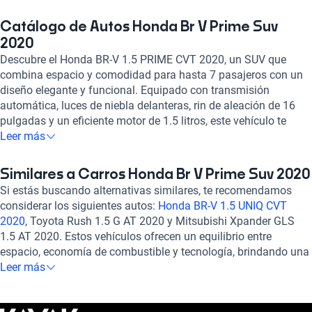
Catálogo de Autos Honda Br V Prime Suv
2020
Descubre el Honda BR-V 1.5 PRIME CVT 2020, un SUV que
combina espacio y comodidad para hasta 7 pasajeros con un
diseño elegante y funcional. Equipado con transmisión
automática, luces de niebla delanteras, rin de aleación de 16
pulgadas y un eficiente motor de 1.5 litros, este vehículo te
brinda un consumo combinado de 5.8 l/100km. Disfruta de
Leer más
detalles como asientos de piel, aire acondicionado automático,
pantalla táctil, Bluetooth y cámara de distancia para mayor
Similares a Carros Honda Br V Prime Suv 2020
seguridad. Con una calificación destacada en potencia, confort
Si estás buscando alternativas similares, te recomendamos
y seguridad, el Honda BR-V 1.5 PRIME CVT 2020 es la elección
considerar los siguientes autos:
Honda BR-V 1.5 UNIQ CVT
ideal para quienes buscan versatilidad y estilo en cada viaje.
2020
, Toyota Rush 1.5 G AT 2020 y Mitsubishi Xpander GLS
¡Haz tuya esta experiencia de conducción excepcional con
1.5 AT 2020. Estos vehículos ofrecen un equilibrio entre
Kavak!
espacio, economía de combustible y tecnología, brindando una
experiencia de conducción confiable y cómoda. Explora estas
Leer más
opciones para encontrar el auto que se adapte perfectamente a
tus necesidades y estilo de vida. ¡Descubre más sobre ellos en