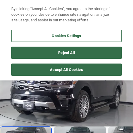
By clicking “Accept All Cookies”, you agree to the storing of
Ubicación
Busca por año
cookies on your device to enhance site navigation, analyze
site usage, and assist in our marketing efforts.
Busca por marca
Cookies Settings
Busca por modelo
EXPEDITION
>
2022
Busca por versión
Reject All
Precio imbatible
1
/
19
Busca por año
Accept All Cookies