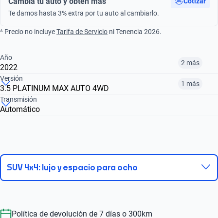
Cambia tu auto y obtén más
Cotizar
Te damos hasta 3% extra por tu auto al cambiarlo.
ᴬ Precio no incluye
Tarifa de Servicio
ni Tenencia 2026.
Año
2 más
2022
Versión
1 más
3.5 PLATINUM MAX AUTO 4WD
¿Comparar versiones? → Pregúntale a KOPI
Transmisión
Automático
¿Comparar versiones? → Pregúntale a KOPI
2020
2022
2024
3.5 PLATINUM MAX AUTO 4WD
3.5 LIMITED AUTO
$671,999
$791,999
$999,999
$791,999
$671,999
SUV 4x4: lujo y espacio para ocho
Política de devolución de 7 días o 300km