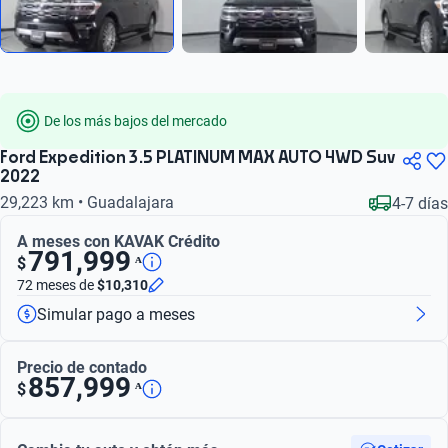
De los más bajos del mercado
Ford Expedition 3.5 PLATINUM MAX AUTO 4WD Suv
2022
29,223 km • Guadalajara
4-7 días
A meses con KAVAK Crédito
791,999
ᴬ
$
72 meses
de
$10,310
Simular pago a meses
Precio de contado
857,999
ᴬ
$