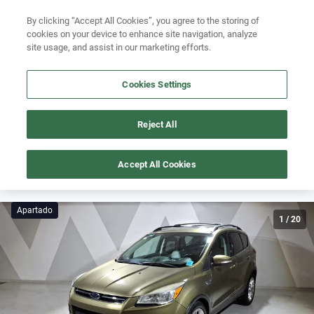
By clicking “Accept All Cookies”, you agree to the storing of
Ubicación
Busca por año
cookies on your device to enhance site navigation, analyze
site usage, and assist in our marketing efforts.
Busca por marca
Cookies Settings
Busca por modelo
Busca por versión
Reject All
Este auto está apartado pero podría volver a estar disponible
pronto.
Busca por año
Accept All Cookies
ESCAPE
>
2013
Apartado
1
/
20