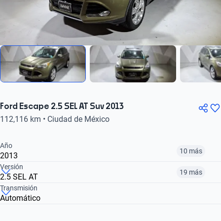
Ford Escape 2.5 SEL AT Suv 2013
112,116 km • Ciudad de México
Año
10 más
2013
Versión
19 más
2.5 SEL AT
¿Comparar versiones? → Pregúntale a KOPI
Transmisión
Automático
¿Comparar versiones? → Pregúntale a KOPI
2013
2014
2015