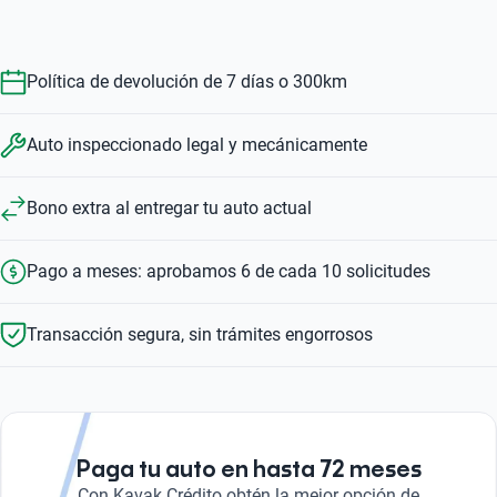
2.0 TITANIUM ECOBOOST AT
2.0 TREND ADVANCE ECOBOOST I4 AT
2.5 S I4 AT
Ver opciones
$149,999
$186,999
$232,999
$166,999
$149,999
Política de devolución de 7 días o 300km
Auto inspeccionado legal y mecánicamente
Bono extra al entregar tu auto actual
Pago a meses: aprobamos 6 de cada 10 solicitudes
Transacción segura, sin trámites engorrosos
Paga tu auto en hasta 72 meses
Con Kavak Crédito obtén la mejor opción de