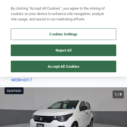
Ven a conocernos. Encuentra tu sede Kavak más cercana
aquí
.
Busca por versión
By clicking “Accept All Cookies”, you agree to the storing of
cookies on your device to enhance site navigation, analyze
Ubicación
Busca por año
site usage, and assist in our marketing efforts.
Busca por marca
Cookies Settings
Busca por modelo
Reject All
Busca por versión
Este auto está apartado pero podría volver a estar disponible
pronto.
Accept All Cookies
Busca por año
MOBI
>
2017
Apartado
1
/
8