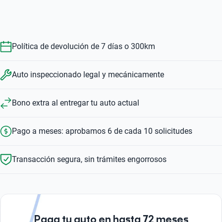
1.0 LIKE
1.0 TREKKING
1.0 WAY
Ver opciones
$124,999
$159,999
$159,999
$176,999
$124,999
Política de devolución de 7 días o 300km
Auto inspeccionado legal y mecánicamente
Bono extra al entregar tu auto actual
Pago a meses: aprobamos 6 de cada 10 solicitudes
Transacción segura, sin trámites engorrosos
Paga tu auto en hasta 72 meses