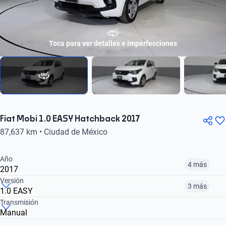
Toca para ver detalles e imperfecciones
Fiat Mobi 1.0 EASY Hatchback 2017
87,637 km • Ciudad de México
Año
4 más
2017
Versión
3 más
1.0 EASY
¿Comparar versiones? → Pregúntale a KOPI
Transmisión
Manual
¿Comparar versiones? → Pregúntale a KOPI
2017
2018
2021