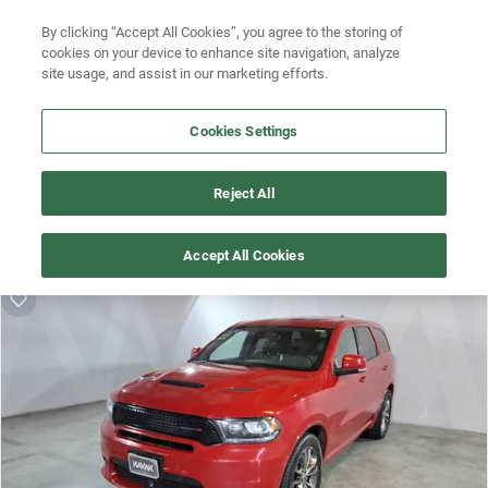
By clicking “Accept All Cookies”, you agree to the storing of
Ubicación
Busca por modelo
cookies on your device to enhance site navigation, analyze
site usage, and assist in our marketing efforts.
Busca por versión
Cookies Settings
Busca por año
¡Vaya! Alguien más se llevó este auto pero, aquí hay más que 
Busca por marca
Reject All
te pueden gustar.
Busca por modelo
¡Descubre otros modelos que tenemos
Accept All Cookies
disponibles de Dodge!
Busca por versión
Busca por año