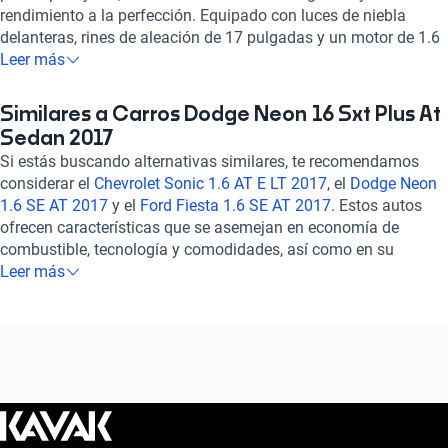
rendimiento a la perfección. Equipado con luces de niebla
delanteras, rines de aleación de 17 pulgadas y un motor de 1.6
litros, te brinda una experiencia de conducción excepcional. Su
Leer más
interior cuenta con asientos de tela, aire acondicionado
automático, pantalla táctil, Bluetooth, GPS y control de crucero,
Similares a Carros Dodge Neon 16 Sxt Plus At
asegurando comodidad y conectividad en todo momento.
Sedan 2017
Además, su amplio espacio y sistema de seguridad completo,
Si estás buscando alternativas similares, te recomendamos
que incluye 6 airbags, frenos ABS y asistencia de frenado, te
considerar el
Chevrolet Sonic 1.6 AT E LT 2017
, el
Dodge Neon
brindan tranquilidad en cada trayecto. Con una calificación
1.6 SE AT 2017
y el
Ford Fiesta 1.6 SE AT 2017
. Estos autos
destacada en potencia, confort y seguridad, el Dodge Neon 1.6
ofrecen características que se asemejan en economía de
SXT + AT 2017 es la elección ideal para quienes buscan un
combustible, tecnología y comodidades, así como en su
auto confiable y sofisticado. ¡Haz tuyo este increíble vehículo y
tamaño y manejo. Explora estas opciones para encontrar el
Leer más
disfruta de la carretera con estilo y seguridad!
vehículo que se ajuste a tus necesidades y preferencias.
¡Descubre más detalles en nuestra sección de preguntas
frecuentes sobre autos similares!