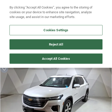
Busca por versión
By clicking “Accept All Cookies”, you agree to the storing of
Ubicación
cookies on your device to enhance site navigation, analyze
Busca por año
site usage, and assist in our marketing efforts.
Busca por marca
Cookies Settings
Busca por modelo
¡Vaya! Alguien más se llevó este auto pero, aquí hay más que 
Reject All
te pueden gustar.
Busca por versión
¡Descubre otros modelos que tenemos
Accept All Cookies
Busca por año
disponibles de Chevrolet!