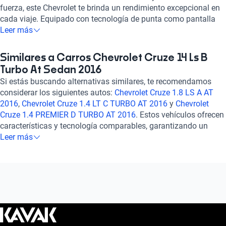
fuerza, este Chevrolet te brinda un rendimiento excepcional en
cada viaje. Equipado con tecnología de punta como pantalla
táctil, Apple CarPlay y Android Auto, disfrutarás de una
Leer más
experiencia de conducción conectada y segura. Su diseño
aerodinámico y elegante se complementa con características
Similares a Carros Chevrolet Cruze 14 Ls B
de confort como aire acondicionado automático y ajuste de
Turbo At Sedan 2016
altura del volante, garantizando un viaje placentero para ti y tus
Si estás buscando alternativas similares, te recomendamos
pasajeros. Con un sistema de seguridad completo que incluye
considerar los siguientes autos:
Chevrolet Cruze 1.8 LS A AT
bolsas de aire frontales y laterales, frenos ABS y control de
2016
,
Chevrolet Cruze 1.4 LT C TURBO AT 2016
y
Chevrolet
crucero, el Chevrolet Cruze 1.4 LS B TURBO AT 2016 te ofrece
Cruze 1.4 PREMIER D TURBO AT 2016
. Estos vehículos ofrecen
tranquilidad en cada trayecto. ¡Haz tuyo este auto y
características y tecnología comparables, garantizando un
experimenta la combinación perfecta de estilo, tecnología y
rendimiento confiable y eficiente. Explora estas opciones para
Leer más
desempeño en cada aventura!
encontrar el auto que se ajuste perfectamente a tus
necesidades y preferencias. ¡Descubre más sobre ellos en
nuestra sección de preguntas frecuentes sobre autos similares!