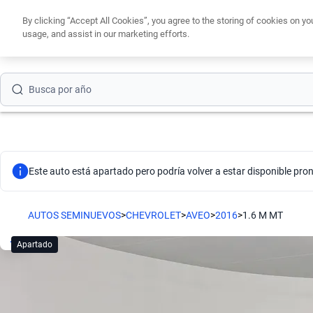
By clicking “Accept All Cookies”, you agree to the storing of cookies on yo
usage, and assist in our marketing efforts.
Obtén un cré
Busca por marca
Busca por modelo
Busca por versión
Este auto está apartado pero podría volver a estar disponible pron
Busca por año
Busca por marca
AUTOS SEMINUEVOS
>
CHEVROLET
>
AVEO
>
2016
>
1.6 M MT
Busca por modelo
Apartado
Busca por versión
Busca por año