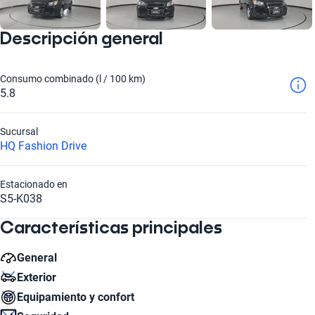
Descripción general
Consumo combinado (l / 100 km)
5.8
Sucursal
HQ Fashion Drive
Estacionado en
S5-K038
Características principales
General
Exterior
Cilindros
Equipamiento y confort
4
Número de Puertas