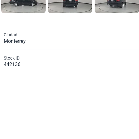
Ciudad
Monterrey
Stock ID
442136
Caballos de Fuerza Estimado
103
Diámetro de Rin