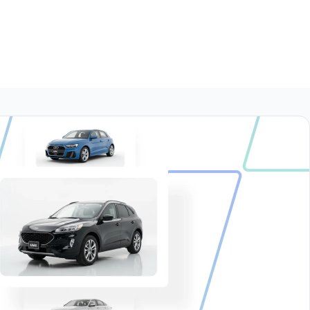
1.6 M MT
$166,999