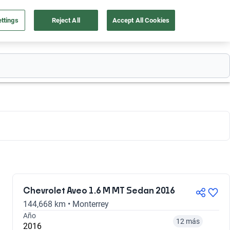
ttings
Reject All
Accept All Cookies
55 4162 9202
os
Ingresar
Ubicación
Chevrolet Aveo 1.6 M MT Sedan 2016
144,668 km • Monterrey
Año
12 más
2016