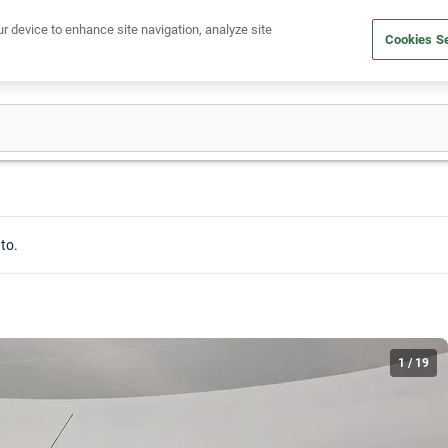
Ven a conocernos. Encuentra tu sede Kavak más cercana
aquí
.
ur device to enhance site navigation, analyze site
Cookies Se
dito
Compra un auto
Vende tu auto
Cuida tu auto
Nosotr
to.
1
/
19