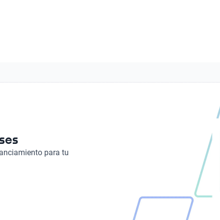
14
Autonomía combinada (km)
774
Tipo de Rin
Material Asientos
Acero
Tela
Consumo combinado (l / 100 km)
5.8
Tipo de motor
Combustión
eses
nanciamiento para tu