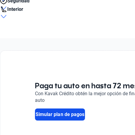
Seguridad
4
Aire acondicionado
Interior
Número de Velocidades
Sí
Cantidad de discos de freno
5
Tipo de bulbo luz baja
2
Número de Pasajeros
Halogeno
5
Litros
1.6
Tipo de Carrocería
Sedán
Peso bruto (kg)
1567
Combustible
Gasolina
Paga tu auto en hasta 72 m
Con Kavak Crédito obtén la mejor opción de fi
auto
Simular plan de pagos