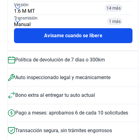
Versión
14 más
1.6 M MT
¿Comparar versiones? → Pregúntale a KOPI
Transmisión
1 más
Manual
¿Comparar versiones? → Pregúntale a KOPI
2014
2015
Avísame cuando se libere
¿Comparar versiones? → Pregúntale a KOPI
1.5 LT PLUS F CVT
1.6 MT M
$126,999
$119,999
Política de devolución de 7 días o 300km
Automático
Manual
$299,999
$119,999
2016
2017
$299,999
$119,999
Auto inspeccionado legal y mecánicamente
1.5 LT C
1.6 W MT
Ver opciones
$142,999
$174,999
$165,999
Bono extra al entregar tu auto actual
2018
2019
Pago a meses: aprobamos 6 de cada 10 solicitudes
1.5 LS A
1.5 LS D
$165,999
$168,999
$158,999
$210,999
Transacción segura, sin trámites engorrosos
2020
2021