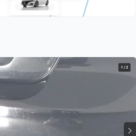
1
/
2