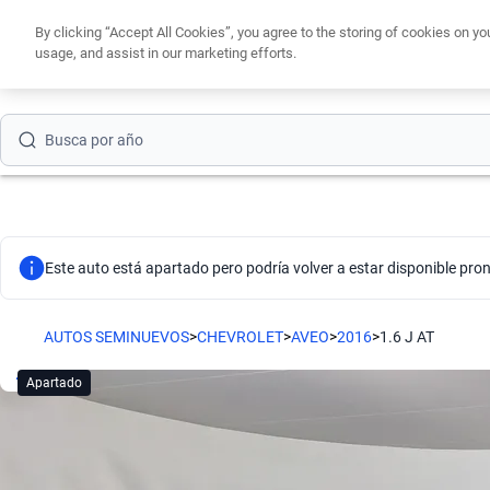
By clicking “Accept All Cookies”, you agree to the storing of cookies on yo
Busca por modelo
usage, and assist in our marketing efforts.
Obtén un cré
Busca por versión
Busca por año
Busca por marca
Busca por modelo
Este auto está apartado pero podría volver a estar disponible pron
Busca por versión
Busca por año
AUTOS SEMINUEVOS
>
CHEVROLET
>
AVEO
>
2016
>
1.6 J AT
Apartado