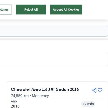
ttings
Reject All
Accept All Cookies
55 4162 9202
os
Ingresar
Ubicación
Chevrolet Aveo 1.6 J AT Sedan 2016
74,859 km • Monterrey
Año
12 más
2016