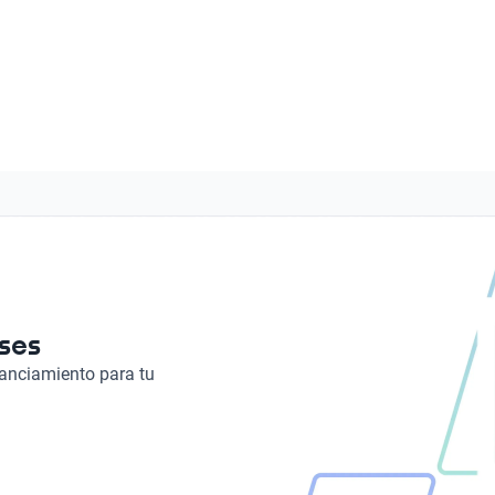
14
Peso bruto (kg)
1577
Tipo de Carrocería
Material Asientos
Sedán
Tela
Radio
Autonomía combinada (km)
AM/FM
716
Tipo de motor
Combustión
eses
nanciamiento para tu