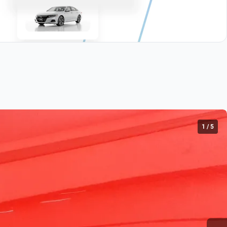
1
/
5