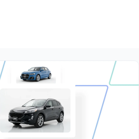
1.6 M MT
$166,999