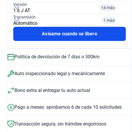
Versión
14 más
1.6 J AT
¿Comparar versiones? → Pregúntale a KOPI
Transmisión
1 más
Automático
¿Comparar versiones? → Pregúntale a KOPI
2014
2015
Avísame cuando se libere
¿Comparar versiones? → Pregúntale a KOPI
1.5 LT PLUS F CVT
1.6 MT M
$126,999
$119,999
Política de devolución de 7 días o 300km
Automático
Manual
$299,999
$119,999
2016
2017
$299,999
$119,999
Auto inspeccionado legal y mecánicamente
1.6 W MT
1.5 LS D
Ver opciones
$142,999
$165,999
$210,999
Bono extra al entregar tu auto actual
2018
2019
Pago a meses: aprobamos 6 de cada 10 solicitudes
1.5 LT E
1.5 LT C
$165,999
$170,999
$219,999
$170,999
Transacción segura, sin trámites engorrosos
2020
2021