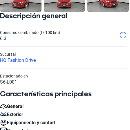
Descripción general
Consumo combinado (l / 100 km)
6.3
Sucursal
HQ Fashion Drive
Estacionado en
S6-L001
Características principales
General
Exterior
Litros
Equipamiento y confort
1.6
Número de Puertas