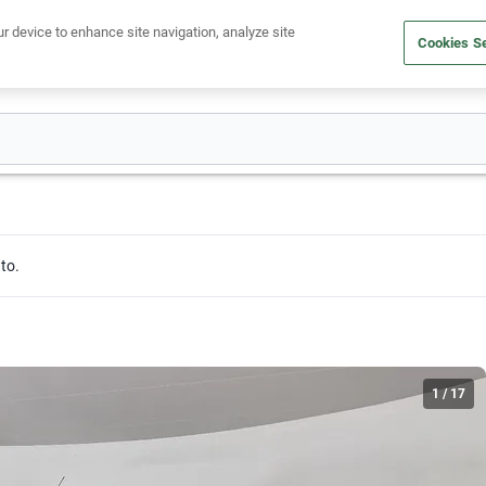
Ven a conocernos. Encuentra tu sede Kavak más cercana
aquí
.
ur device to enhance site navigation, analyze site
Cookies Se
dito
Compra un auto
Vende tu auto
Cuida tu auto
Nosotr
to.
1
/
17