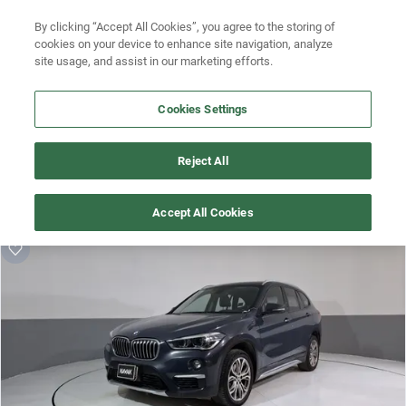
By clicking “Accept All Cookies”, you agree to the storing of
Ubicación
Busca por modelo
cookies on your device to enhance site navigation, analyze
site usage, and assist in our marketing efforts.
Busca por versión
Cookies Settings
Busca por año
¡Vaya! Alguien más se llevó este auto pero, aquí hay más que 
Busca por marca
Reject All
te pueden gustar.
Busca por modelo
¡Descubre otros modelos que tenemos
Accept All Cookies
disponibles de Bmw!
Busca por versión
Busca por año