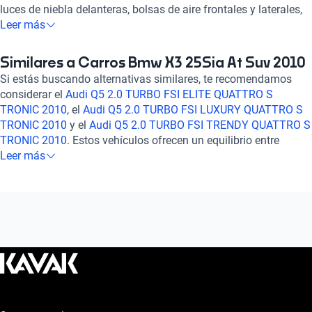
luces de niebla delanteras, bolsas de aire frontales y laterales,
frenos ABS y asistencia de frenado, tu protección es nuestra
Leer más
prioridad. Disfruta de un motor de 2.5 litros y 6 cilindros que te
ofrece 215 caballos de fuerza, garantizando un desempeño
Similares a Carros Bmw X3 25Sia At Suv 2010
excepcional en cada aceleración. Con capacidad para 5
Si estás buscando alternativas similares, te recomendamos
pasajeros y un amplio espacio interior, este BMW X3 es ideal
considerar el
Audi Q5 2.0 TURBO FSI ELITE QUATTRO S
para aventuras en familia o escapadas urbanas. Aprovecha su
TRONIC 2010
, el
Audi Q5 2.0 TURBO FSI LUXURY QUATTRO S
consumo combinado de 10.1 l/100km y su elegante diseño
TRONIC 2010
y el
Audi Q5 2.0 TURBO FSI TRENDY QUATTRO S
exterior que no pasa desapercibido. ¡Haz tuya esta joya
TRONIC 2010
. Estos vehículos ofrecen un equilibrio entre
automotriz y vive la experiencia de conducir un BMW con la
tecnología, comodidad y rendimiento, brindando una
Leer más
calidad y confiabilidad que solo Kavak puede ofrecerte!
experiencia de conducción de alta calidad. Explora estas
opciones para encontrar el auto que se adapte perfectamente a
tus necesidades y preferencias. ¡Descubre más sobre estos
autos en nuestra plataforma!