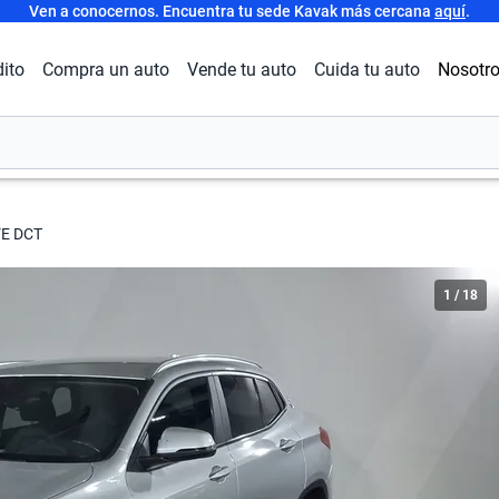
Ven a conocernos. Encuentra tu sede Kavak más cercana
aquí
.
dito
Compra un auto
Vende tu auto
Cuida tu auto
Nosotr
VE DCT
1
/
18