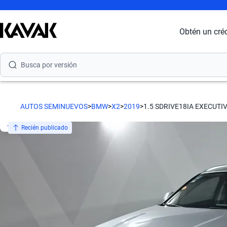
Busca por modelo
Obtén un cré
Busca por versión
Busca por año
Busca por marca
AUTOS SEMINUEVOS
>
BMW
>
X2
>
2019
>
1.5 SDRIVE18IA EXECUTI
Busca por modelo
Recién publicado
Busca por versión
Busca por año