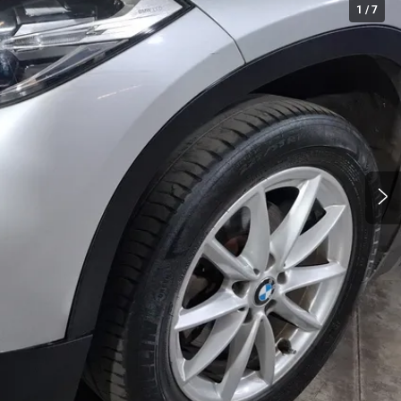
1
/
7