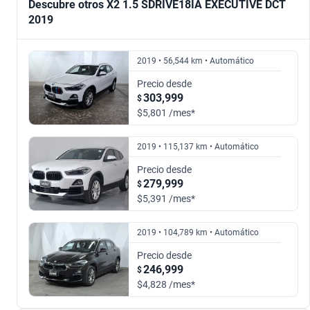
Descubre otros X2 1.5 SDRIVE18IA EXECUTIVE DCT
2019
2.0 M35I XDRIVE AUTO
2.0 SDRIVE20I M SPORT DCT
$292,999
$265,999
$965,999
$407,999
2019 • 56,544 km • Automático
2020
2022
Precio desde
303,999
$
2.0 SDRIVE20IA EXECUTIVE PLUS DCT
2.0 SDRIVE20IA M SPORT DCT
$349,999
$407,999
$5,801 /mes*
$265,999
$349,999
2023
2026
2019 • 115,137 km • Automático
Precio desde
1.5 SDRIVE18I DCT
1.5 SDRIVE18IA EXECUTIVE DCT
$465,999
$965,999
279,999
$
$5,391 /mes*
$468,999
$316,999
2019 • 104,789 km • Automático
2.0 M35IA
Precio desde
246,999
$
$451,999
$4,828 /mes*