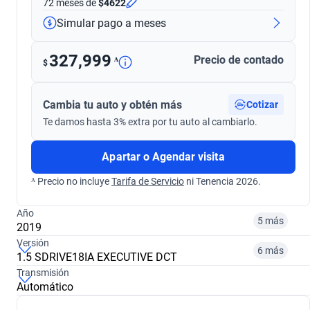
72 meses
de
$4622
Simular pago a meses
327,999
Precio de contado
ᴬ
$
Cambia tu auto y obtén más
Cotizar
Te damos hasta 3% extra por tu auto al cambiarlo.
Apartar o Agendar visita
ᴬ Precio no incluye
Tarifa de Servicio
ni Tenencia 2026.
Año
5 más
2019
Versión
6 más
1.5 SDRIVE18IA EXECUTIVE DCT
¿Comparar versiones? → Pregúntale a KOPI
Transmisión
Automático
¿Comparar versiones? → Pregúntale a KOPI
2018
2019