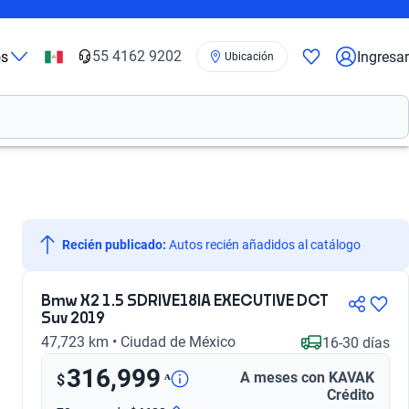
55 4162 9202
os
Ingresar
Ubicación
Recién publicado:
 Autos recién añadidos al catálogo
Bmw X2 1.5 SDRIVE18IA EXECUTIVE DCT
Suv 2019
47,723 km • Ciudad de México
16-30 días
316,999
A meses con KAVAK
ᴬ
$
Crédito