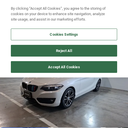
Ven a conocernos. Encuentra tu sede Kavak más cercana
aquí
.
Busca por versión
By clicking “Accept All Cookies”, you agree to the storing of
cookies on your device to enhance site navigation, analyze
Ubicación
Busca por año
site usage, and assist in our marketing efforts.
Busca por marca
Cookies Settings
Busca por modelo
SERIE-2
>
2020
Reject All
Busca por versión
Se vá rapido
1
/
18
Accept All Cookies
Busca por año