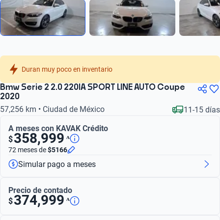
Duran muy poco en inventario
Bmw Serie 2 2.0 220IA SPORT LINE AUTO Coupe
2020
57,256 km • Ciudad de México
11-15 días
A meses con KAVAK Crédito
358,999
ᴬ
$
72 meses
de
$5166
Simular pago a meses
Precio de contado
374,999
ᴬ
$