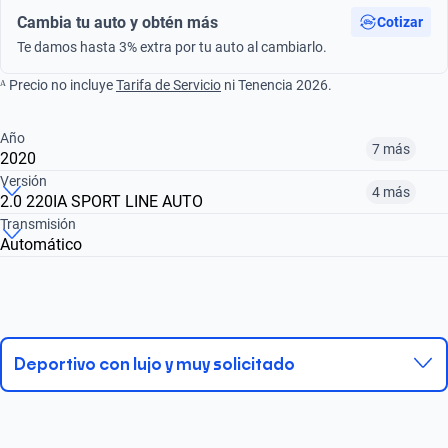
Cambia tu auto y obtén más
Cotizar
Te damos hasta 3% extra por tu auto al cambiarlo.
ᴬ Precio no incluye
Tarifa de Servicio
ni Tenencia 2026.
Año
7 más
2020
Versión
4 más
2.0 220IA SPORT LINE AUTO
¿Comparar versiones? → Pregúntale a KOPI
Transmisión
Automático
¿Comparar versiones? → Pregúntale a KOPI
2016
2017
2018
2.0 220IA SPORT LINE
3.0 M240I AUTO
2.0 220IA SPORT LINE AUTO
$242,999
$248,999
$407,999
$248,999
$818,999
$358,999
Deportivo con lujo y muy solicitado