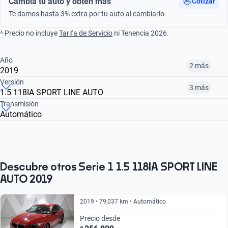
Cambia tu auto y obtén más
Cotizar
Te damos hasta 3% extra por tu auto al cambiarlo.
ᴬ Precio no incluye
Tarifa de Servicio
ni Tenencia 2026.
Año
2 más
2019
Versión
3 más
1.5 118IA SPORT LINE AUTO
¿Comparar versiones? → Pregúntale a KOPI
Transmisión
Automático
¿Comparar versiones? → Pregúntale a KOPI
2019
2020
2021
1.5 118IA M SPORT DCT
2.0 120IA SPORT LINE AUTO
1.5 118IA SPORT LINE AUTO
$249,999
$295,999
$296,999
$296,999
$249,999
$259,999
Descubre otros Serie 1 1.5 118IA SPORT LINE
AUTO 2019
2019 • 79,037 km • Automático
Precio desde