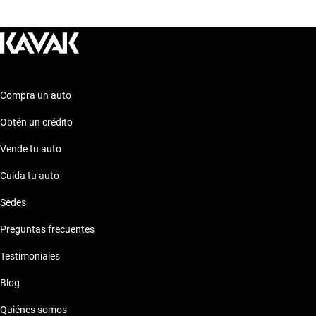
opciones para encontrar el auto que se adapte perfectamente a
tus necesidades y preferencias. ¡Descubre más sobre estos
modelos en nuestra sección de autos similares!
Compra un auto
Obtén un crédito
Vende tu auto
Cuida tu auto
Sedes
Preguntas frecuentes
Testimoniales
Blog
Quiénes somos