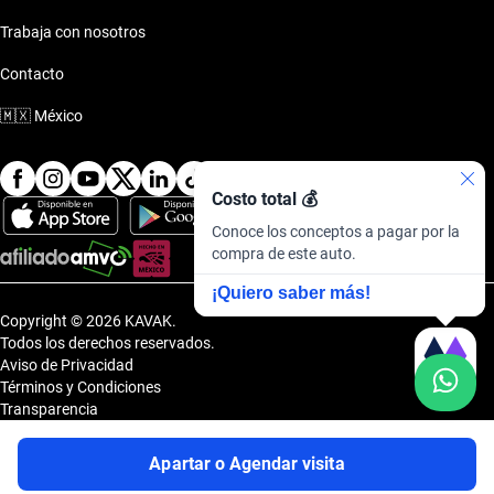
Trabaja con nosotros
Contacto
🇲🇽
México
Costo total 💰
Conoce los conceptos a pagar por la
compra de este auto.
¡Quiero saber más!
Copyright © 2026 KAVAK.
Todos los derechos reservados.
Aviso de Privacidad
Términos y Condiciones
Transparencia
Transparencia Financiera
Sitemap
Apartar o Agendar visita
Uvi Tech, S.A.P.I. de C.V., Carretera Amomolulco - Capulhuac, No. 1 Col.