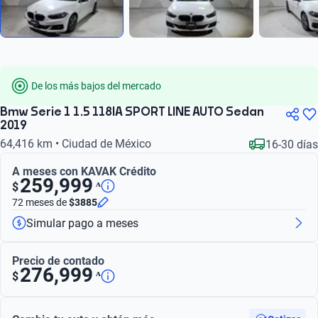
De los más bajos del mercado
Bmw Serie 1 1.5 118IA SPORT LINE AUTO Sedan
2019
64,416 km • Ciudad de México
16-30 días
A meses con KAVAK Crédito
259,999
ᴬ
$
72 meses
de
$3885
Simular pago a meses
Precio de contado
276,999
ᴬ
$