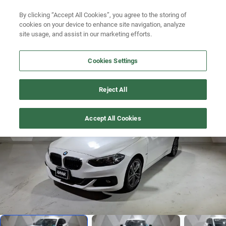
By clicking “Accept All Cookies”, you agree to the storing of
Ubicación
Busca por versión
cookies on your device to enhance site navigation, analyze
site usage, and assist in our marketing efforts.
Busca por año
Cookies Settings
Busca por marca
SERIE-1
>
2019
Busca por modelo
Reject All
Precio imbatible
1
/
19
Busca por versión
Accept All Cookies
Busca por año