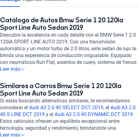
Catálogo de Autos Bmw Serie 1 20 120Ia
Sport Line Auto Sedan 2019
Descubre la excelencia en cada detalle con el BMW Serie 1 2.0
120IA SPORT LINE AUTO 2019. Con una transmisión
automática y un motor turbo de 2.0 litros, este sedan de lujo te
brinda una experiencia de conducción inigualable. Equipado
con neumáticos Run Flat, asientos de cuero, sistema de frenos
ABS y 6 airbags, tu seguridad es nuestra prioridad. Disfruta de
Leer más
la comodidad con aire acondicionado automático, pantalla a
color, Bluetooth y sensor de distancia. Con una potencia
Similares a Carros Bmw Serie 1 20 120Ia
calificada con 4 estrellas y componentes de seguridad con 3
Sport Line Auto Sedan 2019
estrellas, este BMW combina rendimiento y protección.
Si estás buscando alternativas similares, te recomendamos
Experimenta la emoción de acelerar de 0 a 100 km/h en 7.5
considerar el
Audi A3 2.0 40 SELECT DCT 2019
, el
Audi A3 2.0
segundos con 189 caballos de fuerza. En Kavak, te ofrecemos
40 S LINE DCT 2019
y el
Audi A3 2.0 40 DYNAMIC DCT 2019
.
calidad y confianza en cada detalle, ¡tu próxima aventura te
Estos vehículos ofrecen un equilibrio excepcional entre
espera a bordo de este BMW Serie 1!
tecnología, seguridad y rendimiento, brindándote una
experiencia de conducción de alta calidad. Explora estas
Leer más