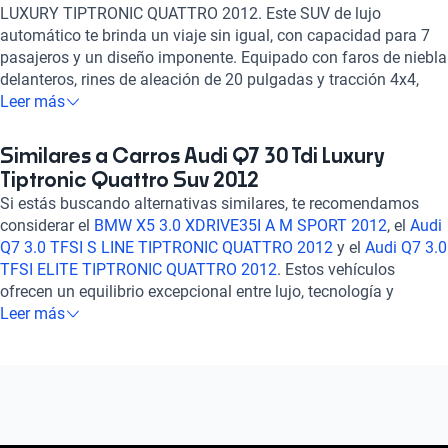
LUXURY TIPTRONIC QUATTRO 2012. Este SUV de lujo
automático te brinda un viaje sin igual, con capacidad para 7
pasajeros y un diseño imponente. Equipado con faros de niebla
delanteros, rines de aleación de 20 pulgadas y tracción 4x4,
este vehículo combina potencia y elegancia a la perfección.
Leer más
Con un motor turbo de 3.0 litros y 6 cilindros, alcanza una
aceleración estimada de 0 a 100 km/h en 237 segundos,
Similares a Carros Audi Q7 30 Tdi Luxury
mientras que su consumo combinado de 7.0 l/100km
Tiptronic Quattro Suv 2012
garantiza eficiencia en cada recorrido. Disfruta de
Si estás buscando alternativas similares, te recomendamos
comodidades como asientos de cuero, sistema de audio Bose,
considerar el
BMW X5 3.0 XDRIVE35I A M SPORT 2012
, el
Audi
control de crucero y bolsas de aire frontales y laterales para
Q7 3.0 TFSI S LINE TIPTRONIC QUATTRO 2012
y el
Audi Q7 3.0
una experiencia de conducción segura y placentera. Con el Audi
TFSI ELITE TIPTRONIC QUATTRO 2012
. Estos vehículos
Q7 3.0 TDI LUXURY TIPTRONIC QUATTRO 2012, la elegancia y
ofrecen un equilibrio excepcional entre lujo, tecnología y
el rendimiento se fusionan para ofrecerte un viaje inigualable.
rendimiento, brindando una experiencia de conducción
Leer más
¡Descúbrelo ahora y eleva tu experiencia automotriz a un nuevo
sofisticada y segura. Explora estas opciones para encontrar el
nivel!
auto que se adapte perfectamente a tus necesidades y
preferencias. ¡Descubre más en nuestra sección de autos
similares!