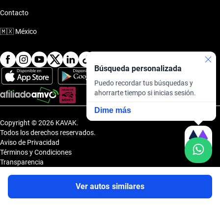
Contacto
🇲🇽
México
Búsqueda personalizada
Puedo recordar tus búsquedas y
ahorrarte tiempo si inicias sesión.
Dime más
Copyright © 2026 KAVAK.
Todos los derechos reservados.
Aviso de Privacidad
Términos y Condiciones
Transparencia
Transparencia Financiera
Sitemap
Ver autos similares
Uvi Tech, S.A.P.I. de C.V., Carretera Amomolulco - Capulhuac, No. 1 Col.
El Panteón, Lerma de Villada, Estado de México, México, C.P. 52005