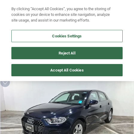
By clicking “Accept All Cookies”, you agree to the storing of
Ubicación
Busca por versión
cookies on your device to enhance site navigation, analyze
site usage, and assist in our marketing efforts.
Busca por año
Cookies Settings
¡Vaya! Alguien más se llevó este auto pero, aquí hay más que 
Reject All
te pueden gustar.
¡Descubre otros modelos que tenemos
Accept All Cookies
disponibles de Audi!