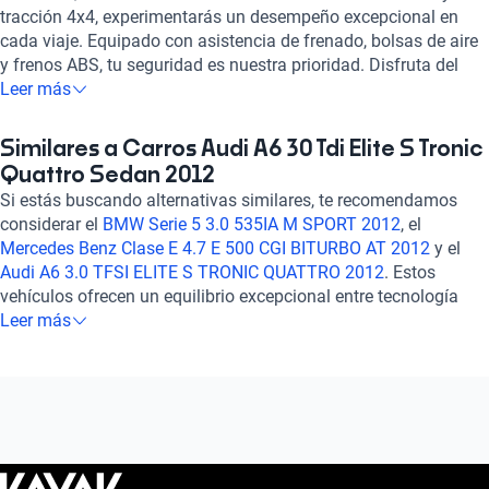
tracción 4x4, experimentarás un desempeño excepcional en
cada viaje. Equipado con asistencia de frenado, bolsas de aire
y frenos ABS, tu seguridad es nuestra prioridad. Disfruta del
lujo con asientos de cuero, aire acondicionado automático y
Leer más
sistema de audio Bose. Con control de crucero y arranque sin
llave, cada detalle está pensado para tu comodidad. Este sedán
Similares a Carros Audi A6 30 Tdi Elite S Tronic
de alto rendimiento, con su diseño aerodinámico y tecnología
Quattro Sedan 2012
de vanguardia, te llevará a vivir experiencias inolvidables en la
Si estás buscando alternativas similares, te recomendamos
carretera. Confía en la calidad y prestigio de Audi, y haz de
considerar el
BMW Serie 5 3.0 535IA M SPORT 2012
, el
cada viaje una experiencia única. ¡Descubre el Audi A6 3.0 TDI
Mercedes Benz Clase E 4.7 E 500 CGI BITURBO AT 2012
y el
ELITE S TRONIC QUATTRO 2012 en Kavak y eleva tu
Audi A6 3.0 TFSI ELITE S TRONIC QUATTRO 2012
. Estos
conducción a un nuevo nivel!
vehículos ofrecen un equilibrio excepcional entre tecnología
avanzada, seguridad confiable y un rendimiento excepcional en
Leer más
la carretera. Con cualquiera de estas opciones, estarás seguro
de disfrutar de una experiencia de conducción de alta gama
que cumple con tus expectativas. ¡Explora estas opciones y
encuentra el auto perfecto para ti!