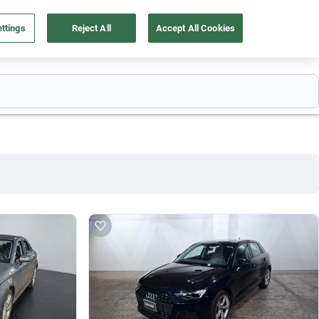
ttings
Reject All
Accept All Cookies
55 4162 9202
os
Ingresar
Ubicación