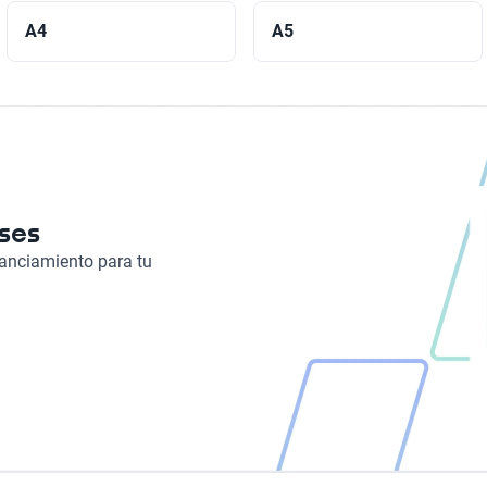
A4
A5
eses
nanciamiento para tu