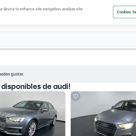
Ven a conocernos. Encuentra tu sede Kavak más cercana
aquí
.
ur device to enhance site navigation, analyze site
Cookies Se
dito
Compra un auto
Vende tu auto
Cuida tu auto
Nosotr
ueden gustar.
disponibles de audi!