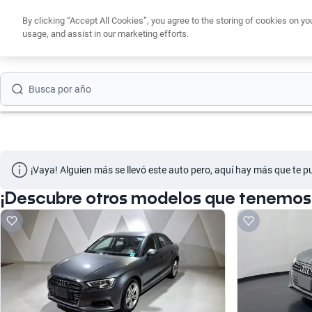
By clicking “Accept All Cookies”, you agree to the storing of cookies on yo
Busca por versión
usage, and assist in our marketing efforts.
Obtén un cré
Busca por año
Busca por marca
Busca por modelo
Busca por versión
¡Vaya! Alguien más se llevó este auto pero, aquí hay más que te p
Busca por año
¡Descubre otros modelos que tenemos 