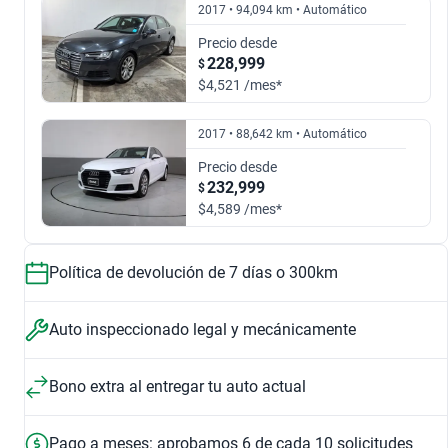
2017 • 94,094 km • Automático
$303,999
$165,999
Precio desde
2014
2016
228,999
$
$4,521 /mes*
1.8 TFSI SPORT MULTITRONIC
2.0 DYNAMIC DCT
$200,999
$203,999
2017 • 88,642 km • Automático
$201,999
$219,999
2017
2018
Precio desde
232,999
$
2.0 TFSI S LINE S-TRONIC QUATTRO
2.0 MHEV 40 TFSI DYNAMIC DCT
$249,999
$303,999
$4,589 /mes*
$249,999
$318,999
2019
2021
Política de devolución de 7 días o 300km
2.0 TFSI DYNAMIC S-TRONIC
2.0 MHEV 40 TFSI SELECT DCT
$361,999
$318,999
Auto inspeccionado legal y mecánicamente
Apple Car Play
Android
$240,999
$369,999
Entretenimiento
Entretenimiento
2023
Bono extra al entregar tu auto actual
1.8 TFSI TRENDY MULTITRONIC
2.0 TFSI SELECT S-TRONIC
$443,999
Pago a meses: aprobamos 6 de cada 10 solicitudes