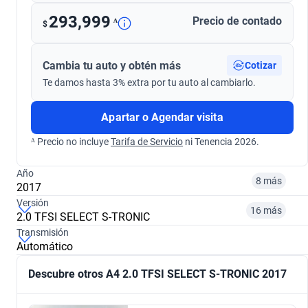
293,999
Precio de contado
ᴬ
$
Cambia tu auto y obtén más
Cotizar
Te damos hasta 3% extra por tu auto al cambiarlo.
Apartar o Agendar visita
ᴬ Precio no incluye
Tarifa de Servicio
ni Tenencia 2026.
Año
8 más
2017
Versión
16 más
2.0 TFSI SELECT S-TRONIC
¿Comparar versiones? → Pregúntale a KOPI
Transmisión
Automático
¿Comparar versiones? → Pregúntale a KOPI
2011
2013
Descubre otros A4 2.0 TFSI SELECT S-TRONIC 2017
2.0 S LINE DCT 4WD
2.0 TFSI LUXURY MULTITRONIC
$150,999
$165,999