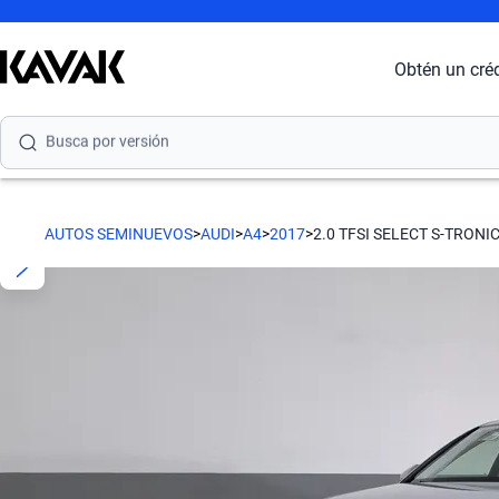
Busca por modelo
Obtén un cré
Busca por versión
Busca por año
Busca por marca
AUTOS SEMINUEVOS
>
AUDI
>
A4
>
2017
>
2.0 TFSI SELECT S-TRONI
Busca por modelo
Busca por versión
Busca por año