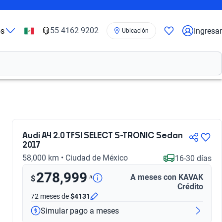
55 4162 9202
os
Ingresar
Ubicación
Audi A4 2.0 TFSI SELECT S-TRONIC Sedan
2017
58,000 km • Ciudad de México
16-30 días
278,999
A meses con KAVAK
ᴬ
$
Crédito
72 meses
de
$4131
Simular pago a meses