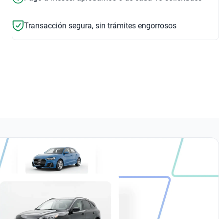
$150,999
$278,999
Transacción segura, sin trámites engorrosos
1.8 TFSI SPORT LMT EDITION MULTITRONIC
2.0 MHEV 40 TFSI S LINE DCT
$203,999
$364,999
2.0 TFSI ELITE S-TRONIC QUATTRO
2.0 40 TFSI SPORT LIMITED EDITION
$273,999
$361,999
2.0 TFSI S LINE S-TRONIC
2.0 40 TFSI SELECT DCT
$294,999
$293,999
2.0 S LINE DCT
$283,999