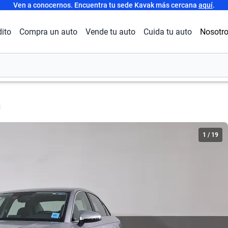
Ven a conocernos. Encuentra tu sede Kavak más cercana
aquí
.
dito
Compra un auto
Vende tu auto
Cuida tu auto
Nosotr
C
1
/
19