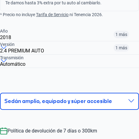
Te damos hasta 3% extra por tu auto al cambiarlo.
ᴬ Precio no incluye
Tarifa de Servicio
ni Tenencia 2026.
Año
1 más
2018
Versión
1 más
2.4 PREMIUM AUTO
¿Comparar versiones? → Pregúntale a KOPI
Transmisión
Automático
¿Comparar versiones? → Pregúntale a KOPI
2017
2018
2.4 PREMIUM AUTO
2.0T SPORT
$175,999
$192,999
$192,999
$175,999
Sedán amplio, equipado y súper accesible
Política de devolución de 7 días o 300km