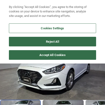
By clicking “Accept All Cookies”, you agree to the storing of
Ubicación
Busca por versión
cookies on your device to enhance site navigation, analyze
site usage, and assist in our marketing efforts.
Busca por año
Cookies Settings
Busca por marca
SONATA
>
2018
Busca por modelo
Reject All
Difícil encontrar
1
/
20
Busca por versión
Accept All Cookies
Busca por año