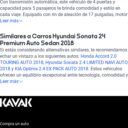
Con transmisión automática, este vehículo de 4 puertas y
capacidad para 5 pasajeros te brinda comodidad y estilo en
cada viaje. Equipado con rin de aleación de 17 pulgadas, motor
de 2.4 litros y 185 caballos de fuerza, este Hyundai ofrece un
Leer más
equilibrio perfecto entre potencia y eficiencia. Disfruta de su
interior en cuero, aire acondicionado automático, pantalla táctil,
Similares a Carros Hyundai Sonata 24
Bluetooth, Apple CarPlay y Android Auto, que te mantienen
Premium Auto Sedan 2018
conectado y entretenido en todo momento. Con 7 airbags,
Si estás considerando alternativas similares, te recomendamos
frenos ABS y asistencia de frenado, tu seguridad es primordial.
echar un vistazo a los siguientes autos:
Honda Accord 2.0
Además, su calificación en consumo de combustible y confort
TOURING AUTO 2018
,
Hyundai Sonata 2.4 LIMITED NAVI AUTO
te garantiza una experiencia de conducción excepcional. ¡Haz
2018
y
KIA Optima 2.4 EX PACK AUTO 2018
. Estos vehículos
tuyo este Hyundai Sonata y vive la excelencia en cada trayecto!
ofrecen un equilibrio excepcional entre tecnología, comodidad y
rendimiento, brindando una experiencia de conducción
Leer más
confiable y segura. Explora estas opciones para encontrar el
auto que se adapte perfectamente a tus necesidades y
preferencias. ¡Descubre más sobre ellos en nuestra sección de
autos similares!
Compra un auto