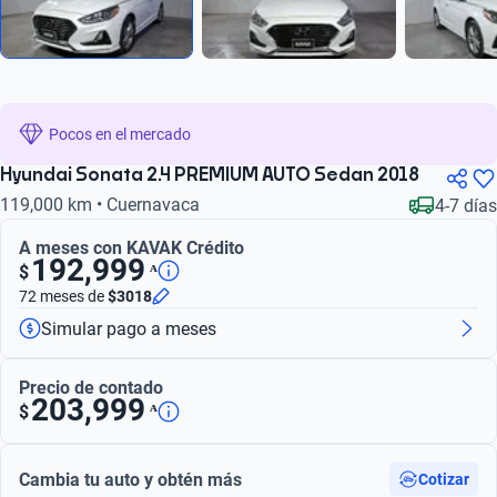
Pocos en el mercado
Hyundai Sonata 2.4 PREMIUM AUTO Sedan 2018
119,000 km • Cuernavaca
4-7 días
A meses con KAVAK Crédito
192,999
ᴬ
$
72 meses
de
$3018
Simular pago a meses
Precio de contado
203,999
ᴬ
$
Cambia tu auto y obtén más
Cotizar