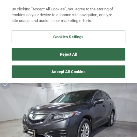
By clicking “Accept All Cookies”, you agree to the storing of
Ubicación
Busca por año
cookies on your device to enhance site navigation, analyze
site usage, and assist in our marketing efforts.
Busca por marca
Cookies Settings
Busca por modelo
¡Vaya! Alguien más se llevó este auto pero, aquí hay más que 
Busca por versión
Reject All
te pueden gustar.
Busca por año
¡Descubre otros modelos que tenemos
Accept All Cookies
disponibles de Acura!