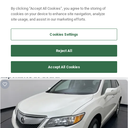
Ven a conocernos. Encuentra tu sede Kavak más cercana
aquí
.
Busca por modelo
By clicking “Accept All Cookies”, you agree to the storing of
cookies on your device to enhance site navigation, analyze
Ubicación
Busca por versión
site usage, and assist in our marketing efforts.
Busca por año
Cookies Settings
Busca por marca
Reject All
¡Vaya! Alguien más se llevó este auto pero, aquí hay más que 
Busca por modelo
te pueden gustar.
Accept All Cookies
Busca por versión
¡Descubre otros modelos que tenemos
disponibles de acura!
Busca por año