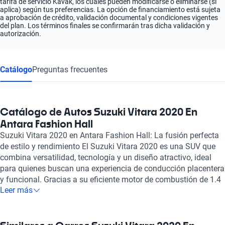
tarifa de servicio Kavak, los cuales pueden modificarse o eliminarse (si
aplica) según tus preferencias. La opción de financiamiento está sujeta
a aprobación de crédito, validación documental y condiciones vigentes
del plan. Los términos finales se confirmarán tras dicha validación y
autorización.
Catálogo
Preguntas frecuentes
Catálogo de Autos Suzuki Vitara 2020 En
Antara Fashion Hall
Suzuki Vitara 2020 en Antara Fashion Hall: La fusión perfecta
de estilo y rendimiento El Suzuki Vitara 2020 es una SUV que
combina versatilidad, tecnología y un diseño atractivo, ideal
para quienes buscan una experiencia de conducción placentera
y funcional. Gracias a su eficiente motor de combustión de 1.4
Leer más
a 1.6 litros, este vehículo ofrece una potencia de hasta 138
caballos de fuerza, logrando una aceleración de 0 a 100 km/h
en solo 11.1 segundos. Su capacidad para alcanzar
velocidades de hasta 180 km/h permite disfrutar de viajes