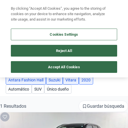
By clicking “Accept All Cookies”, you agree to the storing of
Ubicación
cookies on your device to enhance site navigation, analyze
site usage, and assist in our marketing efforts.
Encuentra el auto ideal para tu presupuesto
Simular plan a meses
Cookies Settings
Busca por marca
Reject All
AUTOS SUZUKI VITARA 2020 ANTARA FASHION HALL
Busca por modelo
4
Busca por versión
Accept All Cookies
Busca por año
Antara Fashion Hall
Suzuki
Vitara
2020
Automático
SUV
Único dueño
Busca por marca
Busca por modelo
Guardar búsqueda
1 Resultados
Busca por versión